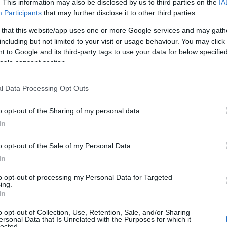
. This information may also be disclosed by us to third parties on the
IA
Participants
that may further disclose it to other third parties.
 that this website/app uses one or more Google services and may gath
including but not limited to your visit or usage behaviour. You may click 
 to Google and its third-party tags to use your data for below specifi
ogle consent section.
l Data Processing Opt Outs
o opt-out of the Sharing of my personal data.
In
o opt-out of the Sale of my Personal Data.
In
to opt-out of processing my Personal Data for Targeted
ing.
In
o opt-out of Collection, Use, Retention, Sale, and/or Sharing
ino
se dará entre el 16 y el 17 de febrero,
ersonal Data that Is Unrelated with the Purposes for which it
lected.