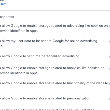
n la tradicional
Fiesta de las Linternas
. Este
Out
 un símbolo de energía, libertad y
consents
ro vibrante.
o allow Google to enable storage related to advertising like cookies on
evice identifiers in apps.
ón del nuevo año chino en Italia
o allow my user data to be sent to Google for online advertising
iana que alberga las celebraciones más
s.
Este evento refleja su comunidad
to allow Google to send me personalized advertising.
lo sus raíces. La festividad comenzará el 16
 sonido ceremonial de una campana en el
templo
o allow Google to enable storage related to analytics like cookies on
evice identifiers in apps.
la medianoche en Beijing.
o allow Google to enable storage related to functionality of the website
se convertirá en un escenario vibrante con la
 la
danza del león
. Este evento, lleno de
o allow Google to enable storage related to personalization.
ia de la gran comunidad china en Italia.
iciones, visitas guiadas y actividades
o allow Google to enable storage related to security, including