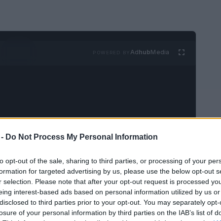
Ad
hub
Media
POWERED BY
 -
Do Not Process My Personal Information
d que despierta la fascinación de millones en
talia crece cada año. Esta celebración es un
to opt-out of the sale, sharing to third parties, or processing of your per
formation for targeted advertising by us, please use the below opt-out s
unidad única para disfrutar de una rica
r selection. Please note that after your opt-out request is processed y
 Con
danzas de dragones
,
linternas rojas
y una
eing interest-based ads based on personal information utilized by us or
disclosed to third parties prior to your opt-out. You may separately opt-
 el nuevo año lunar invita a todos a participar
losure of your personal information by third parties on the IAB’s list of
Occidente.