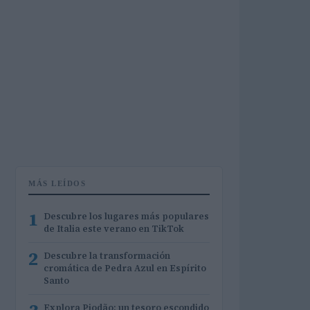
MÁS LEÍDOS
1
Descubre los lugares más populares
de Italia este verano en TikTok
2
Descubre la transformación
cromática de Pedra Azul en Espírito
Santo
Explora Piodão: un tesoro escondido