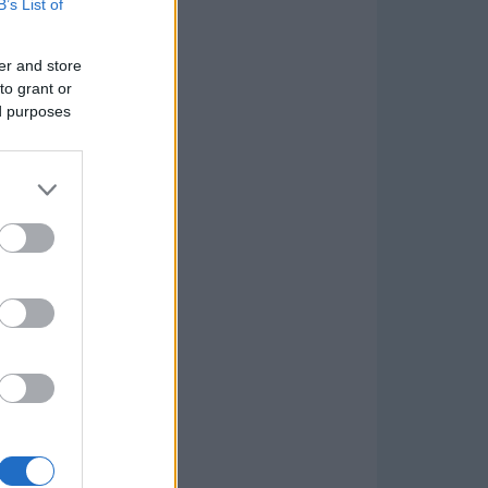
B’s List of
er and store
to grant or
ed purposes