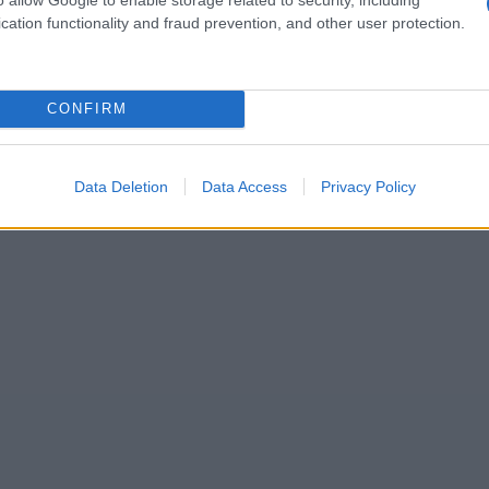
cation functionality and fraud prevention, and other user protection.
ación Orientiamoci in Cina en colaboración
CONFIRM
Data Deletion
Data Access
Privacy Policy