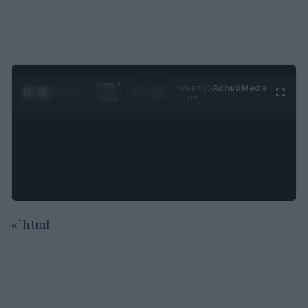
0:29 /
Ad
hub
Media
POWERED
1
/
4
3:55
BY
«`html