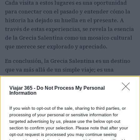
Cada visita a estos lugares es una oportunidad
para conectar con el pasado y entender cómo la
historia ha dejado su huella en el presente. A
través de estas experiencias, se revela la esencia
de la Grecia Salentina como un mosaico cultural
que merece ser explorado y apreciado.
En conclusión, la Grecia Salentina es un destino
que va más allá de un simple viaje; es una
experiencia que enriquece el alma. Desde la
emoción de las aventuras al aire libre hasta los
Viajar 365 -
Do Not Process My Personal
Information
momentos de contemplación en sus paisajes,
cada rincón ofrece una historia que contar y
If you wish to opt-out of the sale, sharing to third parties, or
cada sabor es un recuerdo que atesorar. Este
processing of your personal or sensitive information for
viaje es una invitación a descubrir la belleza y la
targeted advertising by us, please use the below opt-out
section to confirm your selection. Please note that after your
profundidad de esta región, donde la cultura, la
opt-out request is processed you may continue seeing
historia y la gastronomía se entrelazan de