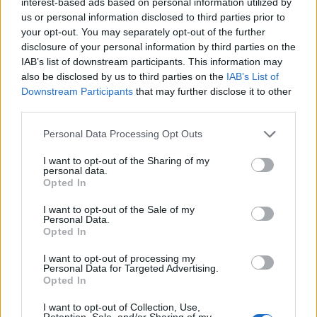
interest-based ads based on personal information utilized by
manera única. ¿Estás listo para comenzar esta
us or personal information disclosed to third parties prior to
your opt-out. You may separately opt-out of the further
aventura?
disclosure of your personal information by third parties on the
IAB’s list of downstream participants. This information may
«`
also be disclosed by us to third parties on the
IAB’s List of
Downstream Participants
that may further disclose it to other
third parties.
Please note that this website/app uses one or more Google
AUTOR
Personal Data Processing Opt Outs
Staff
services and may gather and store information including but
not limited to your visit or usage behaviour. You may click to
I want to opt-out of the Sharing of my
personal data.
grant or deny consent to Google and its third-party tags to
Opted In
use your data for below specified purposes in below Google
consent section.
I want to opt-out of the Sale of my
Personal Data.
Opted In
I want to opt-out of processing my
Personal Data for Targeted Advertising.
Opted In
I want to opt-out of Collection, Use,
Retention, Sale, and/or Sharing of my