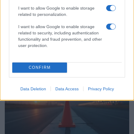
I want to allow Google to enable storage
related to personalization.
I want to allow Google to enable storage
related to security, including authentication
functionality and fraud prevention, and other
user protection.
Incidente de fuego en la Terminal 2 del aeropuerto
Murtala Muhammed en Lagos
Lucía Marín · 4 Ago 2026
CONFIRM
NOTICIAS
Data Deletion
Data Access
Privacy Policy