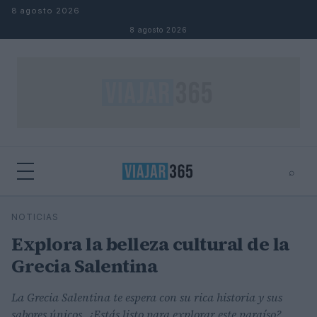
Saltar al contenido
8 agosto 2026
8 agosto 2026
⌕
⌕
×
NOTICIAS
Buscar
Explora la belleza cultural de la
Grecia Salentina
La Grecia Salentina te espera con su rica historia y sus
sabores únicos. ¿Estás listo para explorar este paraíso?