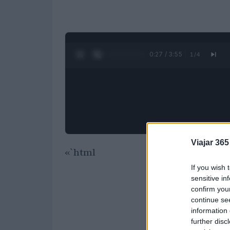
0:28 / 3:55
1
/
4
Viajar 365
«`html
If you wish 
sensitive in
confirm you
continue se
information 
further disc