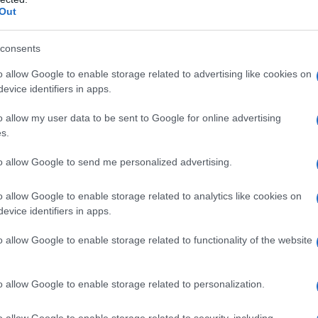
Out
consents
cceder a Bottle Beach no es tan sencillo como
o allow Google to enable storage related to advertising like cookies on
omienza desde el momento en que decides
evice identifiers in apps.
rido en barco desde
Chaloklum
o, si eres de
o allow my user data to be sent to Google for online advertising
trekking por la jungla. Este último método no
s.
ino que también te permite sumergirte en la
to allow Google to send me personalized advertising.
 isla. La sensación de aislamiento al llegar es
y el susurro del viento son tus únicos
o allow Google to enable storage related to analytics like cookies on
evice identifiers in apps.
o allow Google to enable storage related to functionality of the website
arena de Bottle Beach, entenderás que cada
está protegida por acantilados verdes y
o allow Google to enable storage related to personalization.
o y acogedor. Este lugar es ideal para
jos del turismo masivo y de las multitudes
o allow Google to enable storage related to security, including