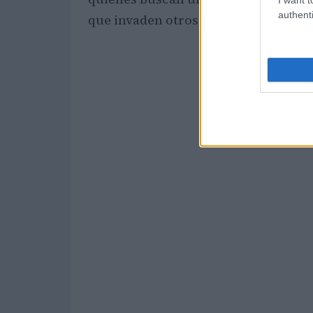
authenti
que invaden otros destinos más con