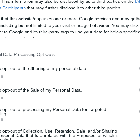
. This information may also be disclosed by us to third parties on the
IA
Participants
that may further disclose it to other third parties.
 that this website/app uses one or more Google services and may gath
including but not limited to your visit or usage behaviour. You may click 
 to Google and its third-party tags to use your data for below specifi
ogle consent section.
l Data Processing Opt Outs
o opt-out of the Sharing of my personal data.
In
 que parezca sacado de un cuento de hadas?
o opt-out of the Sale of my Personal Data.
ottle Beach
es ese destino escondido que
In
en el noreste de
Koh Phangan
, esta playa es
to opt-out of processing my Personal Data for Targeted
ing.
al y serenidad. Alejada del bullicio
In
desconectar del ritmo frenético de la vida
o opt-out of Collection, Use, Retention, Sale, and/or Sharing
.
ersonal Data that Is Unrelated with the Purposes for which it
lected.