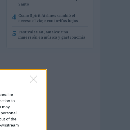
Santo
4
Cómo Spirit Airlines cambió el
acceso al viaje con tarifas bajas
5
Festivales en Jamaica: una
inmersión en música y gastronomía
sonal or
ection to
ou may
 personal
out of the
 downstream