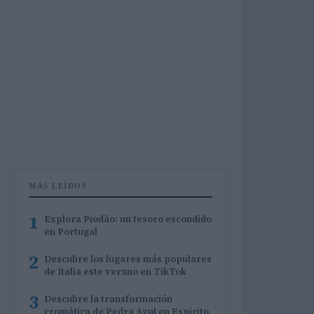
MÁS LEÍDOS
1
Explora Piodão: un tesoro escondido
en Portugal
2
Descubre los lugares más populares
de Italia este verano en TikTok
3
Descubre la transformación
cromática de Pedra Azul en Espírito