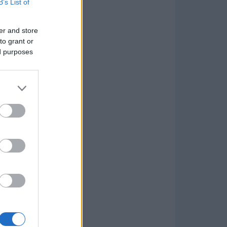
B’s List of
er and store
to grant or
ed purposes