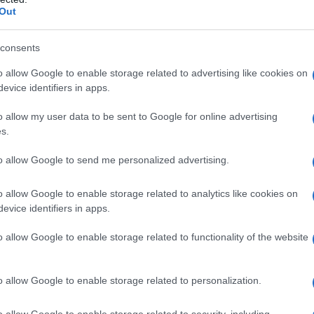
Out
validez de la prueba obtenida en otro país,
iatamente anulada. «Es muy difícil de
consents
aña no valdría absolutamente para condenar
o allow Google to enable storage related to advertising like cookies on
amente, vaya a valer porque se ha hecho en
evice identifiers in apps.
o allow my user data to be sent to Google for online advertising
s.
eba obtenida en el extranjero
to allow Google to send me personalized advertising.
tención de la prueba, mediante la
o allow Google to enable storage related to analytics like cookies on
chos fundamentales. «Es un derecho
evice identifiers in apps.
en España no se puede», ha explicado.
o allow Google to enable storage related to functionality of the website
ha habido casos en los que las
ícita han llevado a absueltos, incluso en
o allow Google to enable storage related to personalization.
o allow Google to enable storage related to security, including