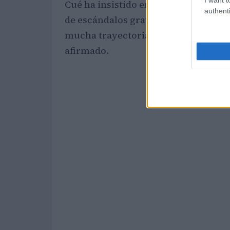
Cué ha insistido en que hay una larg
authenti
de escándalos graves debido a la obt
mucha trayectoria de gente que se h
afirmado.