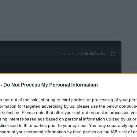
Ad
hub
Media
POWERED BY
 -
Do Not Process My Personal Information
to opt-out of the sale, sharing to third parties, or processing of your per
formation for targeted advertising by us, please use the below opt-out s
enso debate jurídico y político en España. La
r selection. Please note that after your opt-out request is processed y
eing interest-based ads based on personal information utilized by us or
Rodríguez Zapatero ha solicitado información
disclosed to third parties prior to your opt-out. You may separately opt-
el caso, buscando la nulidad de esta prueba.
losure of your personal information by third parties on the IAB’s list of