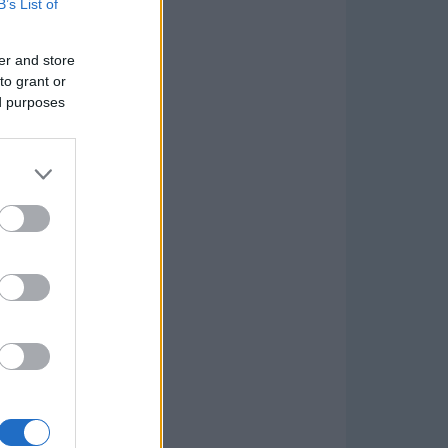
B’s List of
er and store
to grant or
ed purposes