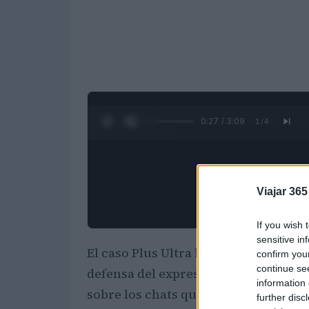
0:28 / 3:09
1
/
4
Viajar 365
If you wish 
sensitive in
El caso Plus Ultra ha generado un int
confirm you
continue se
defensa del expresidente José Luis 
information 
sobre los chats que desencadenaron 
further disc