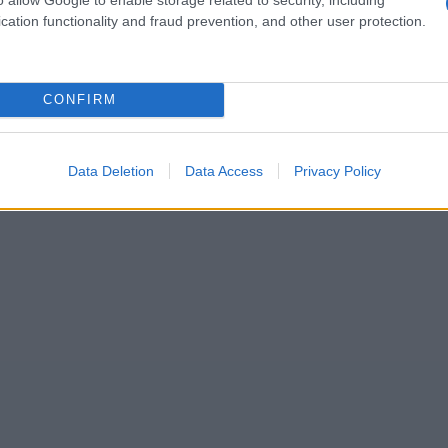
a trayectoria de personas que se han librado
cation functionality and fraud prevention, and other user protection.
ención ilícita de pruebas. «Hay mucha,
a librado de escándalos muy graves», ha
CONFIRM
Data Deletion
Data Access
Privacy Policy