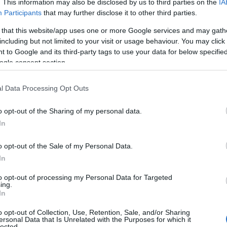
. This information may also be disclosed by us to third parties on the
IA
do su perspectiva sobre esta estrategia en
Participants
that may further disclose it to other third parties.
 that this website/app uses one or more Google services and may gath
including but not limited to your visit or usage behaviour. You may click 
 to Google and its third-party tags to use your data for below specifi
ogle consent section.
l Data Processing Opt Outs
o opt-out of the Sharing of my personal data.
In
o opt-out of the Sale of my Personal Data.
In
to opt-out of processing my Personal Data for Targeted
ing.
In
o opt-out of Collection, Use, Retention, Sale, and/or Sharing
ersonal Data that Is Unrelated with the Purposes for which it
lected.