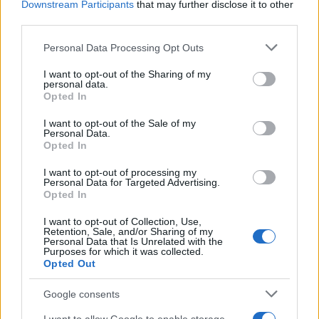
Downstream Participants
that may further disclose it to other
third parties.
En conclusión, la ignorancia no es solo una falta
de conocimiento, sino una oportunidad para
Please note that this website/app uses one or more Google
Personal Data Processing Opt Outs
services and may gather and store information including but
ampliar nuestros horizontes. La curiosidad
not limited to your visit or usage behaviour. You may click to
I want to opt-out of the Sharing of my
alimenta el descubrimiento y nos invita a
personal data.
grant or deny consent to Google and its third-party tags to
Opted In
explorar lo que aún no conocemos. En un mundo
use your data for below specified purposes in below Google
consent section.
en constante evolución, es fundamental abrazar
I want to opt-out of the Sale of my
Personal Data.
lo desconocido y considerarlo un aliado en
Opted In
nuestro camino hacia la comprensión y la
I want to opt-out of processing my
innovación.
Personal Data for Targeted Advertising.
Opted In
«`
I want to opt-out of Collection, Use,
Retention, Sale, and/or Sharing of my
Personal Data that Is Unrelated with the
Purposes for which it was collected.
Opted Out
AUTOR
Staff
Google consents