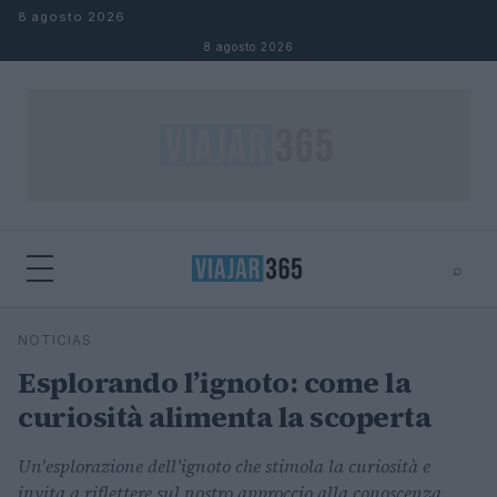
Saltar al contenido
8 agosto 2026
8 agosto 2026
⌕
⌕
×
NOTICIAS
Buscar
Esplorando l’ignoto: come la
curiosità alimenta la scoperta
Un'esplorazione dell'ignoto che stimola la curiosità e
invita a riflettere sul nostro approccio alla conoscenza.