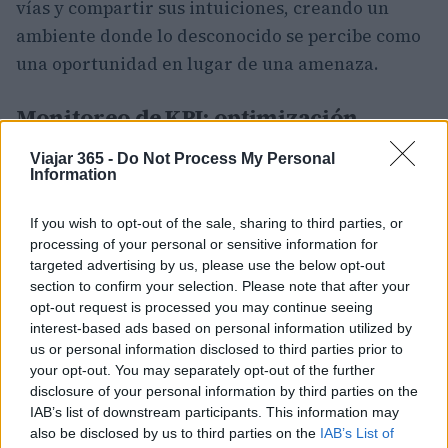
vías y compartir sus intuiciones, creando un
ambiente donde lo desconocido se percibe como
una oportunidad en lugar de una amenaza.
Monitoreo de KPI: optimización
continua
Viajar 365 -
Do Not Process My Personal
Information
Por último, el monitoreo de los
KPI
es crucial
para asegurar que las estrategias desarrolladas
If you wish to opt-out of the sale, sharing to third parties, or
sean efectivas. Es fundamental analizar
processing of your personal or sensitive information for
regularmente el rendimiento y hacer las
targeted advertising by us, please use the below opt-out
section to confirm your selection. Please note that after your
optimizaciones necesarias. Debemos hacernos
opt-out request is processed you may continue seeing
preguntas como: ¿qué métricas están mejorando?
interest-based ads based on personal information utilized by
¿Dónde podemos avanzar aún más? La respuesta
us or personal information disclosed to third parties prior to
your opt-out. You may separately opt-out of the further
a estas preguntas nos permite afinar
disclosure of your personal information by third parties on the
continuamente nuestro enfoque y enfrentar lo
IAB’s list of downstream participants. This information may
desconocido con mayor confianza.
also be disclosed by us to third parties on the
IAB’s List of