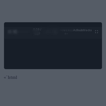
0:29 /
Ad
hub
Media
POWERED
1
/
4
4:27
BY
«`html