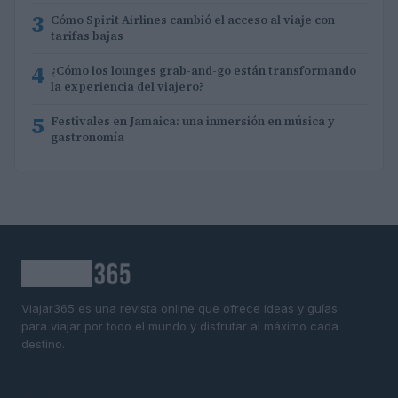
3
Cómo Spirit Airlines cambió el acceso al viaje con
tarifas bajas
4
¿Cómo los lounges grab-and-go están transformando
la experiencia del viajero?
5
Festivales en Jamaica: una inmersión en música y
gastronomía
Viajar365 es una revista online que ofrece ideas y guías
para viajar por todo el mundo y disfrutar al máximo cada
destino.
SECCIONES