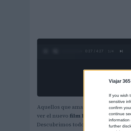
0:28 / 4:27
1
/
4
Viajar 365
If you wish 
sensitive in
Aquellos que aman las comedias sent
confirm you
continue se
ver el nuevo
film Emma
, lanzado en
information 
Descubrimos todos los lugares y curi
further disc