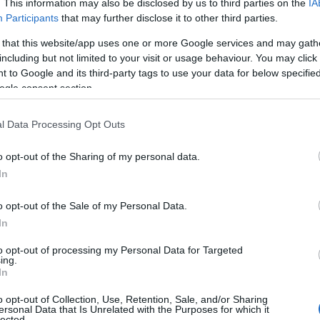
. This information may also be disclosed by us to third parties on the
IA
Participants
that may further disclose it to other third parties.
 that this website/app uses one or more Google services and may gath
including but not limited to your visit or usage behaviour. You may click 
 to Google and its third-party tags to use your data for below specifi
ogle consent section.
l Data Processing Opt Outs
o opt-out of the Sharing of my personal data.
In
o opt-out of the Sale of my Personal Data.
In
to opt-out of processing my Personal Data for Targeted
ing.
In
o opt-out of Collection, Use, Retention, Sale, and/or Sharing
ersonal Data that Is Unrelated with the Purposes for which it
de se rodó
lected.