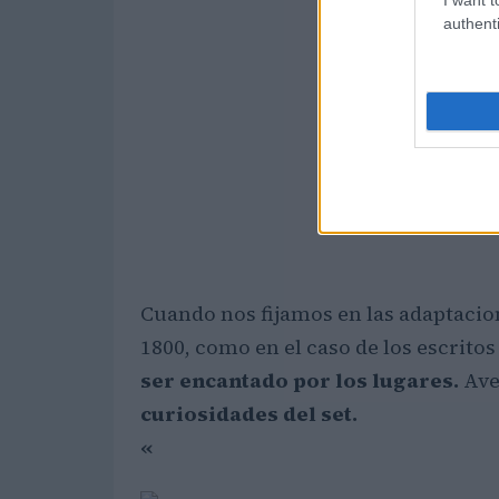
authenti
Cuando nos fijamos en las adaptacio
1800, como en el caso de los escrito
ser
encantado por
los lugares
.
Av
curiosidades del set
.
«