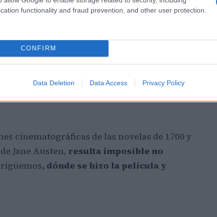
cation functionality and fraud prevention, and other user protection.
CONFIRM
Data Deletion
Data Access
Privacy Policy
nes cinematográficas de las novelas de 1700 y
s de Jane Austen,
resulta
imposible no
erigüemos
,
dónde se hizo la película
y