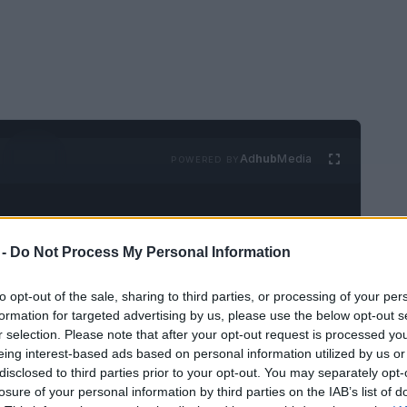
Ad
hub
Media
POWERED BY
 -
Do Not Process My Personal Information
to opt-out of the sale, sharing to third parties, or processing of your per
formation for targeted advertising by us, please use the below opt-out s
imentales de otras épocas estarán felices de
r selection. Please note that after your opt-out request is processed y
eing interest-based ads based on personal information utilized by us or
 2020, pero
¿Dónde fue filmado
?
disclosed to third parties prior to your opt-out. You may separately opt-
osidades del set de la película tomada de la
losure of your personal information by third parties on the IAB’s list of