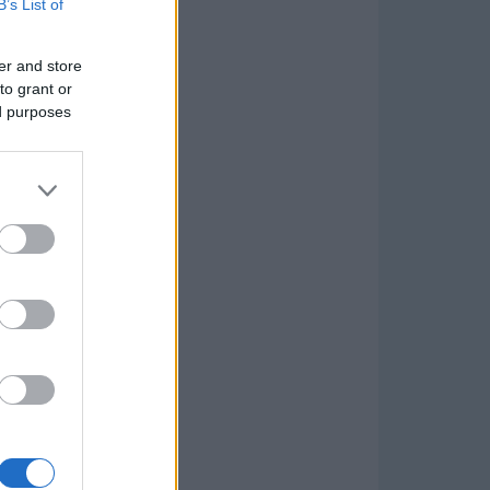
B’s List of
er and store
to grant or
ed purposes