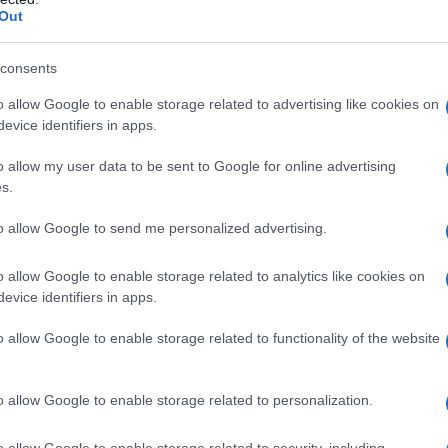
Out
ginar el personaje de
Emma
, nacida de la
 de la espléndida y talentosa Gwyneth Paltrow
consents
lesa.
o allow Google to enable storage related to advertising like cookies on
evice identifiers in apps.
nterpretado por la que conocemos como
la
o allow my user data to be sent to Google for online advertising
s.
to allow Google to send me personalized advertising.
comedia romántica dirigida por Autumn de
n otro rostro conocido por los fans de la
o allow Google to enable storage related to analytics like cookies on
el príncipe Carlos en The Crown de Netflix.
evice identifiers in apps.
o allow Google to enable storage related to functionality of the website
o allow Google to enable storage related to personalization.
o allow Google to enable storage related to security, including