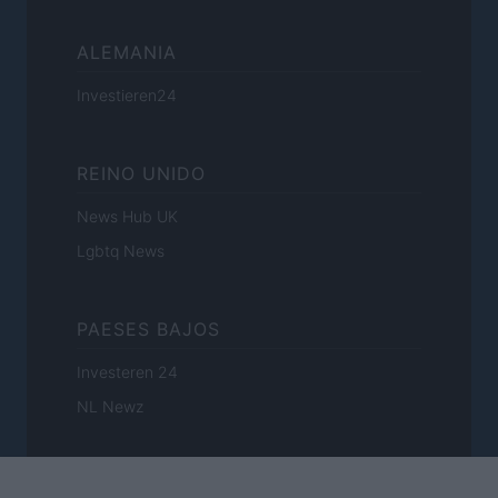
ALEMANIA
Investieren24
REINO UNIDO
News Hub UK
Lgbtq News
PAESES BAJOS
Investeren 24
NL Newz