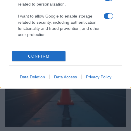
related to personalization.
I want to allow Google to enable storage
related to security, including authentication
Incidente de fuego en la Terminal 2 del aeropuerto
functionality and fraud prevention, and other
Murtala Muhammed en Lagos
user protection.
Lucía Marín · 4 Ago 2026
NOTICIAS
CONFIRM
Data Deletion
Data Access
Privacy Policy