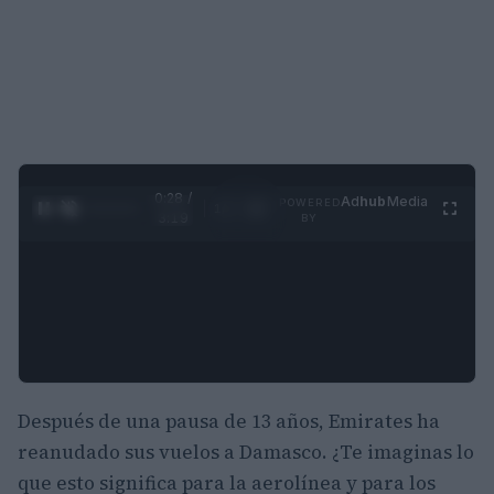
0:29 /
Ad
hub
Media
POWERED
1
/
4
3:19
BY
Después de una pausa de 13 años, Emirates ha
reanudado sus vuelos a Damasco. ¿Te imaginas lo
que esto significa para la aerolínea y para los