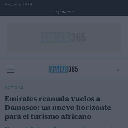
Saltar al contenido
9 agosto 2026
9 agosto 2026
⌕
⌕
×
NOTICIAS
Buscar
Emirates reanuda vuelos a
Damasco: un nuevo horizonte
para el turismo africano