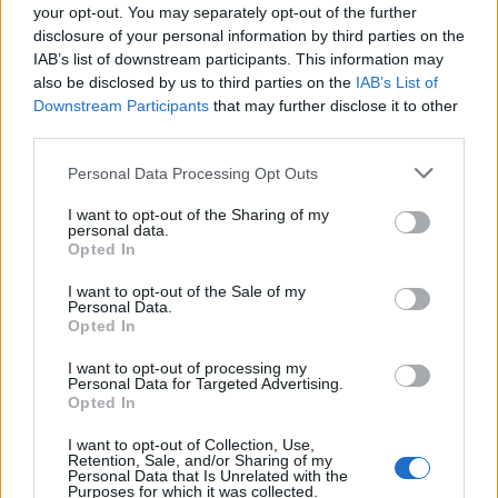
your opt-out. You may separately opt-out of the further
disclosure of your personal information by third parties on the
IAB’s list of downstream participants. This information may
also be disclosed by us to third parties on the
IAB’s List of
Downstream Participants
that may further disclose it to other
third parties.
AUTOR
Staff
Please note that this website/app uses one or more Google
Personal Data Processing Opt Outs
services and may gather and store information including but
not limited to your visit or usage behaviour. You may click to
I want to opt-out of the Sharing of my
personal data.
grant or deny consent to Google and its third-party tags to
Opted In
use your data for below specified purposes in below Google
consent section.
I want to opt-out of the Sale of my
Personal Data.
Opted In
I want to opt-out of processing my
Personal Data for Targeted Advertising.
Opted In
I want to opt-out of Collection, Use,
Retention, Sale, and/or Sharing of my
Personal Data that Is Unrelated with the
Purposes for which it was collected.