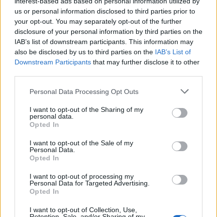
interest-based ads based on personal information utilized by
récord por parte de Emirates no solo indica su
us or personal information disclosed to third parties prior to
éxito, sino que también abre nuevas
your opt-out. You may separately opt-out of the further
disclosure of your personal information by third parties on the
oportunidades para la colaboración y la conexión
IAB’s list of downstream participants. This information may
en el panorama turístico africano.
also be disclosed by us to third parties on the
IAB’s List of
Downstream Participants
that may further disclose it to other
third parties.
AUTOR
Please note that this website/app uses one or more Google
Personal Data Processing Opt Outs
Staff
services and may gather and store information including but
not limited to your visit or usage behaviour. You may click to
I want to opt-out of the Sharing of my
personal data.
grant or deny consent to Google and its third-party tags to
Opted In
use your data for below specified purposes in below Google
consent section.
I want to opt-out of the Sale of my
Personal Data.
Opted In
I want to opt-out of processing my
Personal Data for Targeted Advertising.
Opted In
I want to opt-out of Collection, Use,
Retention, Sale, and/or Sharing of my