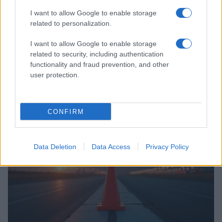
I want to allow Google to enable storage
related to personalization.
I want to allow Google to enable storage
related to security, including authentication
functionality and fraud prevention, and other
user protection.
Incidente de fuego en la Terminal 2 del aeropuerto
Murtala Muhammed en Lagos
Lucía Marín · 4 Ago 2026
CONFIRM
NOTICIAS
Data Deletion
Data Access
Privacy Policy