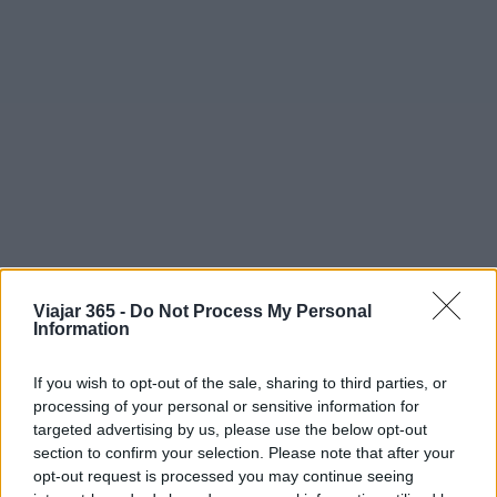
Con la vista en el futuro, Emirates marca el ritmo
Viajar 365 -
Do Not Process My Personal
en el sector de la aviación y la hospitalidad. Su
Information
compromiso inquebrantable con la
excelencia en
If you wish to opt-out of the sale, sharing to third parties, or
el servicio
y su creciente reconocimiento global
processing of your personal or sensitive information for
siguen moldeando las expectativas de los
targeted advertising by us, please use the below opt-out
consumidores y las tendencias de la industria a
section to confirm your selection. Please note that after your
opt-out request is processed you may continue seeing
través de África. La celebración de otro año