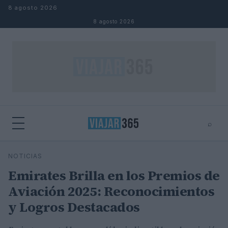
Saltar al contenido
8 agosto 2026
8 agosto 2026
⌕
⌕
×
NOTICIAS
Buscar
Emirates Brilla en los Premios de
Aviación 2025: Reconocimientos
y Logros Destacados