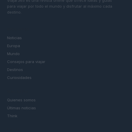
Viajar365 es una revista online que ofrece ideas y guías
para viajar por todo el mundo y disfrutar al máximo cada
destino.
SECCIONES
Noticias
Europa
Mundo
Consejos para viajar
Destinos
Curiosidades
MAGAZINE
Quienes somos
Últimas noticias
Think
LEGAL