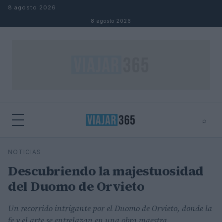
Saltar al contenido
8 agosto 2026
8 agosto 2026
⌕
⌕
×
NOTICIAS
Buscar
Descubriendo la majestuosidad
del Duomo de Orvieto
Un recorrido intrigante por el Duomo de Orvieto, donde la
fe y el arte se entrelazan en una obra maestra