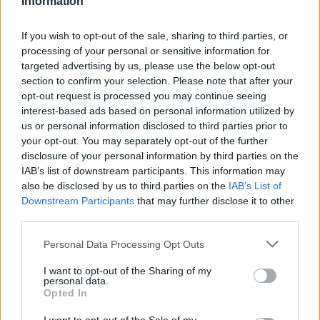
Information
Anunciación, que regresaron a su lugar original
después de más de un siglo de ausencia.
If you wish to opt-out of the sale, sharing to third parties, or
processing of your personal or sensitive information for
En resumen, el Duomo de Orvieto no es solo un
targeted advertising by us, please use the below opt-out
monumento arquitectónico; es un símbolo de fe,
section to confirm your selection. Please note that after your
arte e historia que han convergido en este
opt-out request is processed you may continue seeing
interest-based ads based on personal information utilized by
extraordinario lugar a lo largo de los siglos.
us or personal information disclosed to third parties prior to
Cada rincón de esta catedral cuenta una historia,
your opt-out. You may separately opt-out of the further
y cada detalle refleja la dedicación y la maestría
disclosure of your personal information by third parties on the
IAB’s list of downstream participants. This information may
de aquellos que han dejado su huella en su
also be disclosed by us to third parties on the
IAB’s List of
construcción. Sin duda, un viaje al Duomo es una
Downstream Participants
that may further disclose it to other
experiencia que deja una marca indeleble en el
third parties.
corazón de los visitantes. ¿Te animas a
Please note that this website/app uses one or more Google
Personal Data Processing Opt Outs
descubrirlo?
services and may gather and store information including but
not limited to your visit or usage behaviour. You may click to
I want to opt-out of the Sharing of my
personal data.
grant or deny consent to Google and its third-party tags to
«`
Opted In
use your data for below specified purposes in below Google
consent section.