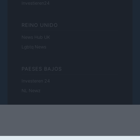
Investieren24
REINO UNIDO
News Hub UK
Lgbtq News
PAESES BAJOS
Investeren 24
NL Newz