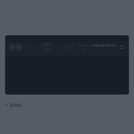
0:29 /
Ad
hub
Media
POWERED
1
/
4
3:55
BY
«`html