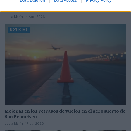
Data Deletion
Data Access
Privacy Policy
Incidente de fuego en la Terminal 2 del aeropuerto
Murtala Muhammed en Lagos
Lucía Marín · 4 Ago 2026
NOTICIAS
Mejoras en los retrasos de vuelos en el aeropuerto de
San Francisco
Lucía Marín · 17 Jul 2026