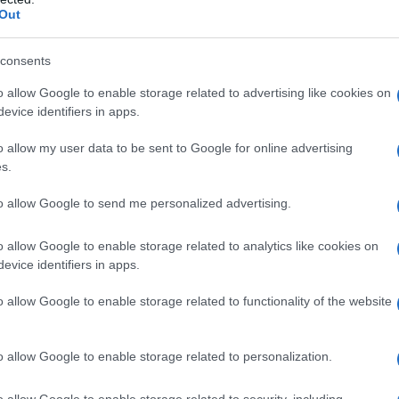
es locaciones que aparecen en
Néro the
Out
ncantadora narrativa.
consents
 el sur de Francia
o allow Google to enable storage related to advertising like cookies on
evice identifiers in apps.
ania
es una de las principales locaciones de
o allow my user data to be sent to Google for online advertising
s destacados se encuentran el imponente
Fort
s.
us, y la majestuosa
Forteresse de Salses
en
to allow Google to send me personalized advertising.
ones históricas evocan un espíritu aventurero,
o para intensas escenas de batalla y tramas
o allow Google to enable storage related to analytics like cookies on
evice identifiers in apps.
o allow Google to enable storage related to functionality of the website
dad urbana en Perpignan
que único a la serie con su rica historia y
o allow Google to enable storage related to personalization.
ntadoras calles, adornadas con colores
o allow Google to enable storage related to security, including