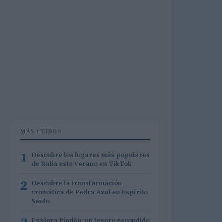
MÁS LEÍDOS
1
Descubre los lugares más populares
de Italia este verano en TikTok
2
Descubre la transformación
cromática de Pedra Azul en Espírito
Santo
Explora Piodão: un tesoro escondido