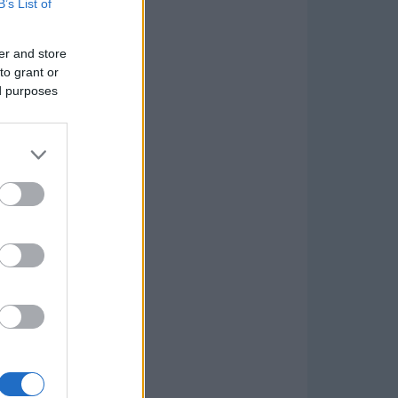
B’s List of
er and store
to grant or
ed purposes