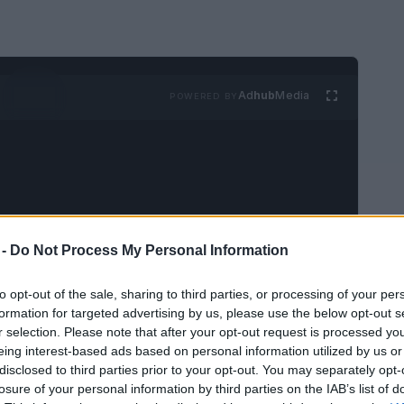
Ad
hub
Media
POWERED BY
 -
Do Not Process My Personal Information
n
ha conquistado al público con su narrativa
es. Ambientada en el año 1504 en el sur de
to opt-out of the sale, sharing to third parties, or processing of your per
formation for targeted advertising by us, please use the below opt-out s
acable asesino en una arriesgada misión para
r selection. Please note that after your opt-out request is processed y
ras. A medida que los espectadores se
eing interest-based ads based on personal information utilized by us or
disclosed to third parties prior to your opt-out. You may separately opt-
o e intriga, también emprenden un viaje
losure of your personal information by third parties on the IAB’s list of
res y sitios históricos que se entrelazan