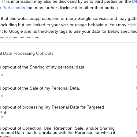
. This information may also be disclosed by us to third parties on the
IA
rie.
Participants
that may further disclose it to other third parties.
 that this website/app uses one or more Google services and may gath
including but not limited to your visit or usage behaviour. You may click 
 to Google and its third-party tags to use your data for below specifi
ogle consent section.
l Data Processing Opt Outs
o opt-out of the Sharing of my personal data.
In
o opt-out of the Sale of my Personal Data.
In
to opt-out of processing my Personal Data for Targeted
ing.
In
o opt-out of Collection, Use, Retention, Sale, and/or Sharing
ersonal Data that Is Unrelated with the Purposes for which it
lected.