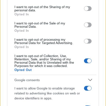
services and may gather and store information including but
not limited to your visit or usage behaviour. You may click to
I want to opt-out of the Sharing of my
personal data.
grant or deny consent to Google and its third-party tags to
Opted In
use your data for below specified purposes in below Google
consent section.
I want to opt-out of the Sale of my
Personal Data.
Opted In
I want to opt-out of processing my
Personal Data for Targeted Advertising.
Opted In
I want to opt-out of Collection, Use,
Retention, Sale, and/or Sharing of my
Personal Data that Is Unrelated with the
Purposes for which it was collected.
Opted Out
Sigue leyendo
Google consents
I want to allow Google to enable storage
NOTICIAS
related to advertising like cookies on web or
device identifiers in apps.