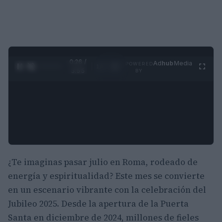
0:27 /
Ad
hub
Media
POWERED
1
/
4
3:55
BY
¿Te imaginas pasar julio en Roma, rodeado de
energía y espiritualidad? Este mes se convierte
en un escenario vibrante con la celebración del
Jubileo 2025. Desde la apertura de la Puerta
Santa en diciembre de 2024, millones de fieles