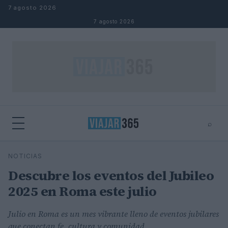
Saltar al contenido
7 agosto 2026
7 agosto 2026
⌕
⌕
×
NOTICIAS
Buscar
Descubre los eventos del Jubileo
2025 en Roma este julio
Julio en Roma es un mes vibrante lleno de eventos jubilares
que conectan fe, cultura y comunidad.