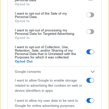
planificación y los consejos adecuados, cualquier
grant or deny consent to Google and its third-party tags to
Opted In
aficionado puede disfrutar de esta aventura
use your data for below specified purposes in below Google
consent section.
única.
I want to opt-out of the Sale of my
Personal Data.
Opted In
I want to opt-out of processing my
Personal Data for Targeted Advertising.
AUTOR
Opted In
Staff
I want to opt-out of Collection, Use,
Retention, Sale, and/or Sharing of my
Personal Data that Is Unrelated with the
Purposes for which it was collected.
Opted Out
Google consents
I want to allow Google to enable storage
related to advertising like cookies on web or
device identifiers in apps.
I want to allow my user data to be sent to
Google for online advertising purposes.