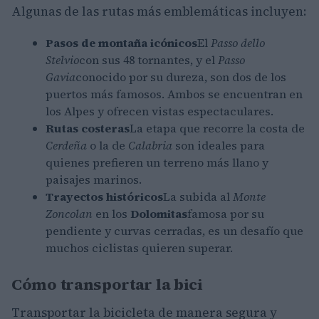
Algunas de las rutas más emblemáticas incluyen:
Pasos de montaña icónicos
El
Passo dello
Stelvio
con sus 48 tornantes, y el
Passo
Gavia
conocido por su dureza, son dos de los
puertos más famosos. Ambos se encuentran en
los Alpes y ofrecen vistas espectaculares.
Rutas costeras
La etapa que recorre la costa de
Cerdeña
o la de
Calabria
son ideales para
quienes prefieren un terreno más llano y
paisajes marinos.
Trayectos históricos
La subida al
Monte
Zoncolan
en los
Dolomitas
famosa por su
pendiente y curvas cerradas, es un desafío que
muchos ciclistas quieren superar.
Cómo transportar la bici
Transportar la bicicleta de manera segura y