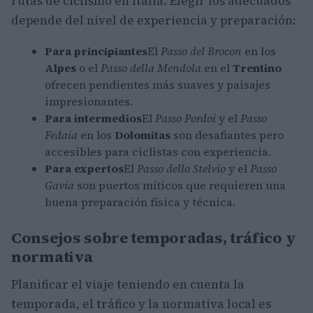
rutas de ciclismo en Italia. Elegir los adecuados
depende del nivel de experiencia y preparación:
Para principiantes
El
Passo del Brocon
en los
Alpes
o el
Passo della Mendola
en el
Trentino
ofrecen pendientes más suaves y paisajes
impresionantes.
Para intermedios
El
Passo Pordoi
y el
Passo
Fedaia
en los
Dolomitas
son desafiantes pero
accesibles para ciclistas con experiencia.
Para expertos
El
Passo dello Stelvio
y el
Passo
Gavia
son puertos míticos que requieren una
buena preparación física y técnica.
Consejos sobre temporadas, tráfico y
normativa
Planificar el viaje teniendo en cuenta la
temporada, el tráfico y la normativa local es