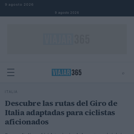
Saltar al contenido
9 agosto 2026
9 agosto 2026
⌕
⌕
×
ITALIA
Buscar
Descubre las rutas del Giro de
Italia adaptadas para ciclistas
aficionados