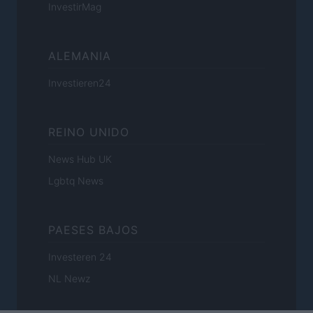
InvestirMag
ALEMANIA
Investieren24
REINO UNIDO
News Hub UK
Lgbtq News
PAESES BAJOS
Investeren 24
NL Newz