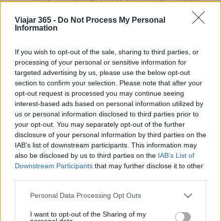
turismo. El verano puede ser muy caluroso en
Viajar 365 -
Do Not Process My Personal
algunas zonas.
Information
Tráfico
Las carreteras de montaña pueden ser
estrechas y con curvas cerradas. Es
If you wish to opt-out of the sale, sharing to third parties, or
recomendable salir temprano para evitar el
processing of your personal or sensitive information for
tráfico y disfrutar de las rutas con más
targeted advertising by us, please use the below opt-out
tranquilidad.
section to confirm your selection. Please note that after your
Normativa local
Asegúrate de conocer las
opt-out request is processed you may continue seeing
interest-based ads based on personal information utilized by
normas de tráfico y las señales en Italia. Llevar
us or personal information disclosed to third parties prior to
un casco es obligatorio y es recomendable
your opt-out. You may separately opt-out of the further
tener un seguro de viaje que cubra actividades
disclosure of your personal information by third parties on the
deportivas.
IAB’s list of downstream participants. This information may
also be disclosed by us to third parties on the
IAB’s List of
Recorrer Italia en bicicleta siguiendo las rutas
Downstream Participants
that may further disclose it to other
third parties.
del Giro es una experiencia inolvidable que
combina el amor por el ciclismo con la belleza de
Please note that this website/app uses one or more Google
Personal Data Processing Opt Outs
services and may gather and store information including but
los paisajes italianos. Con una buena
not limited to your visit or usage behaviour. You may click to
I want to opt-out of the Sharing of my
personal data.