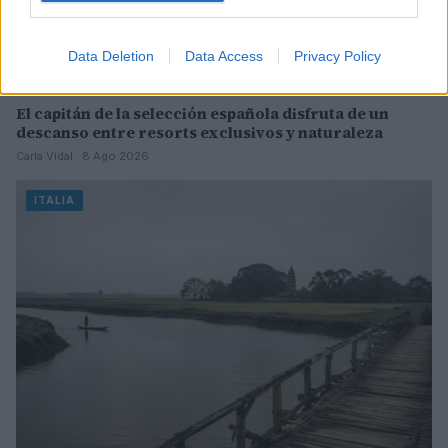
Data Deletion
Data Access
Privacy Policy
El capitán de la selección española disfruta de un
descanso entre resorts exclusivos y naturaleza
Carla Vidal · 8 Ago 2026
ITALIA