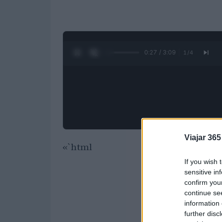
0:28 / 3:09
1
/
4
Viajar 365
«`html
If you wish 
sensitive in
confirm you
continue se
information 
further disc