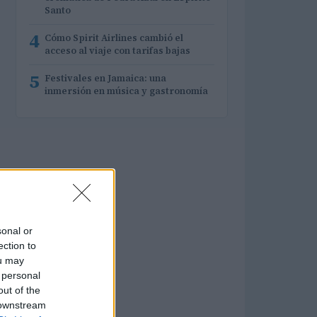
Santo
4
Cómo Spirit Airlines cambió el
acceso al viaje con tarifas bajas
5
Festivales en Jamaica: una
inmersión en música y gastronomía
sonal or
ection to
ou may
 personal
out of the
 downstream