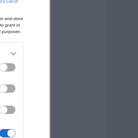
B’s List of
er and store
to grant or
ed purposes