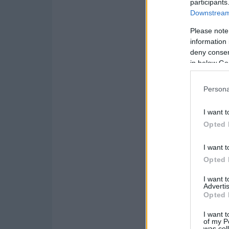
participants
Downstream 
Please note
information 
deny consent
in below Go
Persona
I want t
Opted 
I want t
Opted 
I want 
Advertis
Opted 
I want t
of my P
was col