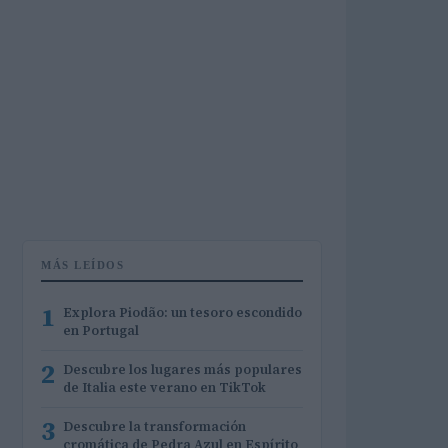
MÁS LEÍDOS
1
Explora Piodão: un tesoro escondido
en Portugal
2
Descubre los lugares más populares
de Italia este verano en TikTok
3
Descubre la transformación
cromática de Pedra Azul en Espírito