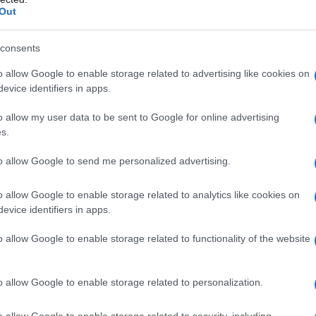
Out
consents
o allow Google to enable storage related to advertising like cookies on
evice identifiers in apps.
mplica viajar con niños? Puede parecer un
o allow my user data to be sent to Google for online advertising
s.
decuado, puede convertirse en una experiencia
lido y playas encantadoras, se presenta
to allow Google to send me personalized advertising.
lias que buscan unas vacaciones inolvidables.
o allow Google to enable storage related to analytics like cookies on
las Baleares hasta las doradas arenas de la
evice identifiers in apps.
 historia única que puede transformar el
o allow Google to enable storage related to functionality of the website
o allow Google to enable storage related to personalization.
an Canaria: un paraíso seguro
o allow Google to enable storage related to security, including