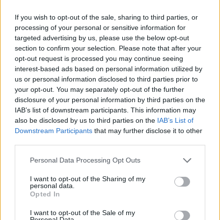
comunidades que viven alrededor del Bidente.
If you wish to opt-out of the sale, sharing to third parties, or
La belleza de este río es el resultado de un
processing of your personal or sensitive information for
delicado equilibrio que debe ser preservado,
targeted advertising by us, please use the below opt-out
section to confirm your selection. Please note that after your
para que las futuras generaciones también
opt-out request is processed you may continue seeing
puedan disfrutar de estas maravillas naturales.
interest-based ads based on personal information utilized by
Si sientes el impulso de aventurarte, explorar
us or personal information disclosed to third parties prior to
your opt-out. You may separately opt-out of the further
rincones escondidos y vivir una experiencia
disclosure of your personal information by third parties on the
única en contacto con la naturaleza, el Bidente te
IAB’s list of downstream participants. This information may
espera. Cada zambullida, cada exploración,
also be disclosed by us to third parties on the
IAB’s List of
Downstream Participants
that may further disclose it to other
cuenta una historia, una emoción, un momento
third parties.
que atesorar en el corazón. ¿Estás listo para
Please note that this website/app uses one or more Google
escribir tu propia historia?
Personal Data Processing Opt Outs
services and may gather and store information including but
not limited to your visit or usage behaviour. You may click to
I want to opt-out of the Sharing of my
«`
personal data.
grant or deny consent to Google and its third-party tags to
Opted In
use your data for below specified purposes in below Google
consent section.
I want to opt-out of the Sale of my
Personal Data.