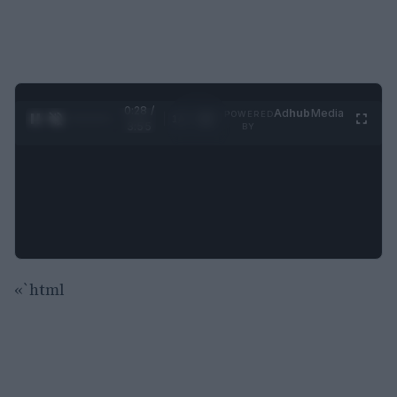
0:29 /
Ad
hub
Media
POWERED
1
/
4
3:55
BY
«`html