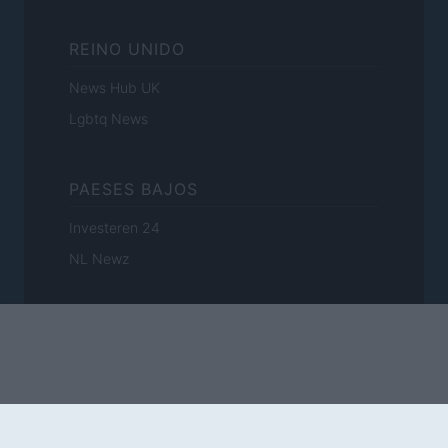
REINO UNIDO
News Hub UK
Lgbtq News
PAESES BAJOS
Investeren 24
NL Newz