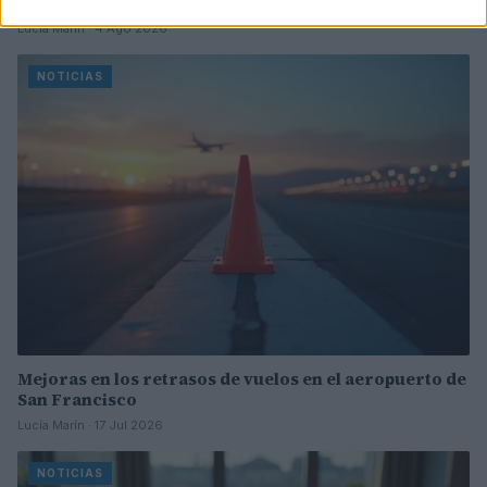
Murtala Muhammed en Lagos
Lucía Marín · 4 Ago 2026
NOTICIAS
Mejoras en los retrasos de vuelos en el aeropuerto de
San Francisco
Lucía Marín · 17 Jul 2026
NOTICIAS