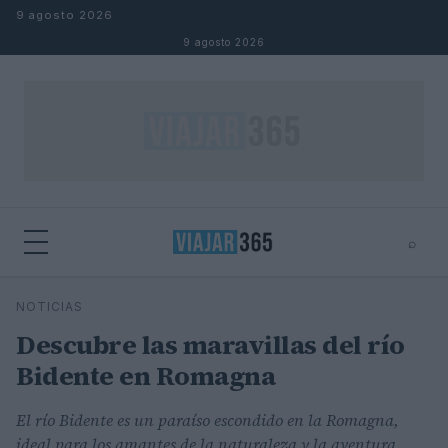
Saltar al contenido
9 agosto 2026
9 agosto 2026
⌕
⌕
×
NOTICIAS
Buscar
Descubre las maravillas del río
Bidente en Romagna
El río Bidente es un paraíso escondido en la Romagna,
ideal para los amantes de la naturaleza y la aventura.