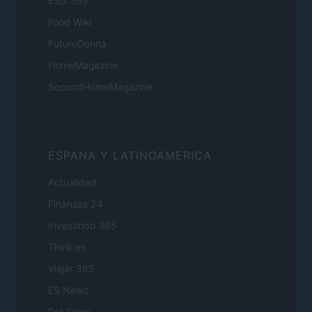
ESG 365
Food Wiki
FuturoDonna
HomeMagazine
SecondHomeMagazine
ESPANA Y LATINOAMERICA
Actualidad
Finanzas 24
Investindo 365
Think.es
Viajar 365
ES Newz
Pet Story