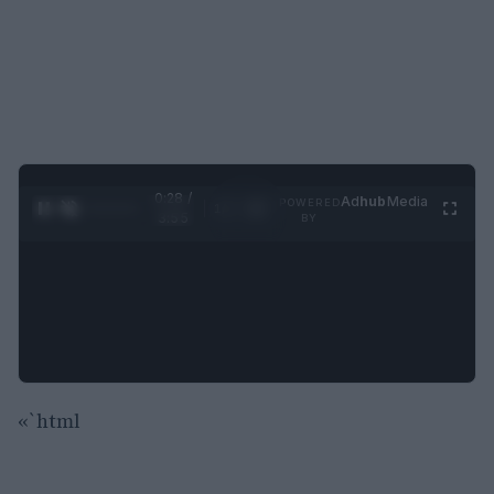
0:29 /
Ad
hub
Media
POWERED
1
/
4
3:55
BY
«`html