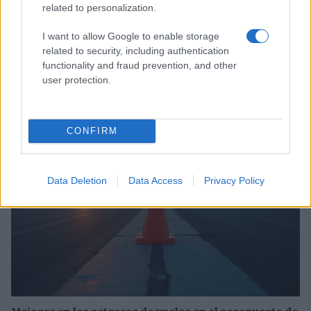
related to personalization.
I want to allow Google to enable storage
related to security, including authentication
Incidente de fuego en la Terminal 2 del aeropuerto
functionality and fraud prevention, and other
Murtala Muhammed en Lagos
user protection.
Lucía Marín · 4 Ago 2026
NOTICIAS
CONFIRM
Data Deletion
Data Access
Privacy Policy