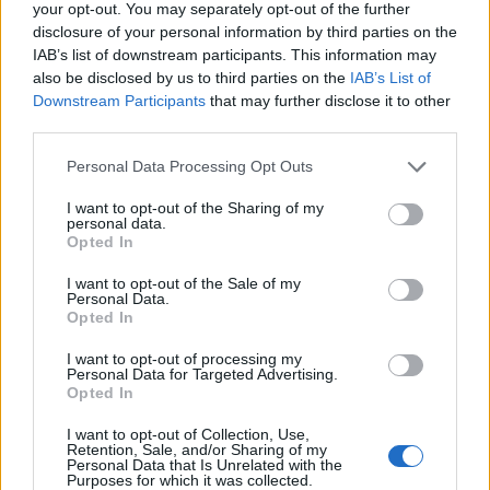
your opt-out. You may separately opt-out of the further
«`
disclosure of your personal information by third parties on the
IAB’s list of downstream participants. This information may
also be disclosed by us to third parties on the
IAB’s List of
Downstream Participants
that may further disclose it to other
AUTOR
third parties.
Staff
Please note that this website/app uses one or more Google
Personal Data Processing Opt Outs
services and may gather and store information including but
not limited to your visit or usage behaviour. You may click to
I want to opt-out of the Sharing of my
personal data.
grant or deny consent to Google and its third-party tags to
Opted In
use your data for below specified purposes in below Google
consent section.
I want to opt-out of the Sale of my
Personal Data.
Opted In
I want to opt-out of processing my
Personal Data for Targeted Advertising.
Opted In
I want to opt-out of Collection, Use,
Retention, Sale, and/or Sharing of my
Personal Data that Is Unrelated with the
Purposes for which it was collected.