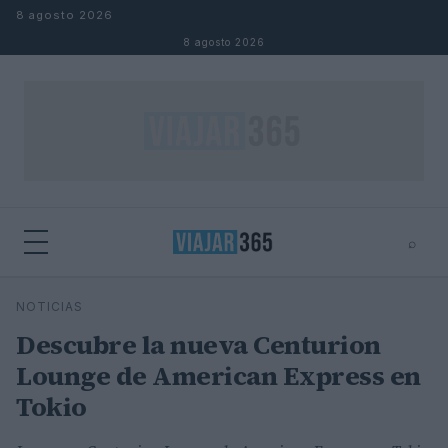
Saltar al contenido
8 agosto 2026
8 agosto 2026
⌕
⌕
×
NOTICIAS
Buscar
Descubre la nueva Centurion
Lounge de American Express en
Tokio