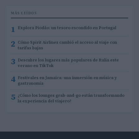
MÁS LEÍDOS
1
Explora Piodão: un tesoro escondido en Portugal
2
Cómo Spirit Airlines cambió el acceso al viaje con
tarifas bajas
3
Descubre los lugares más populares de Italia este
verano en TikTok
4
Festivales en Jamaica: una inmersión en música y
gastronomía
5
¿Cómo los lounges grab-and-go están transformando
la experiencia del viajero?