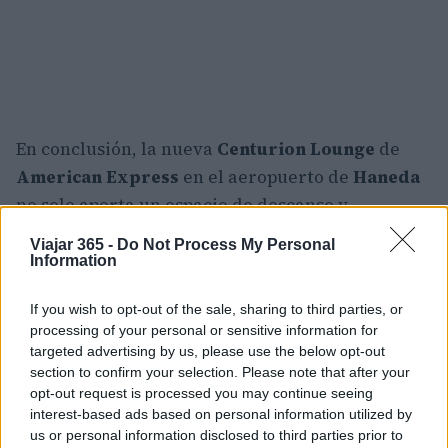
En conclusión, la nueva
Centurion Lounge
de
American Express
en el aeropuerto de
Haneda
no solo aporta un espacio de descanso y
relajación, sino que también establece un nuevo
Viajar 365 -
Do Not Process My Personal
estándar en la experiencia de viaje premium. La
Information
combinación de un diseño atractivo, una oferta
If you wish to opt-out of the sale, sharing to third parties, or
gastronómica excepcional y un ambiente que
processing of your personal or sensitive information for
respeta la cultura japonesa, hacen de esta
targeted advertising by us, please use the below opt-out
apertura un evento significativo en el mundo del
section to confirm your selection. Please note that after your
opt-out request is processed you may continue seeing
viaje de lujo. Sin duda, es un lugar que todo
interest-based ads based on personal information utilized by
viajero debería tener en su lista de deseos.
us or personal information disclosed to third parties prior to