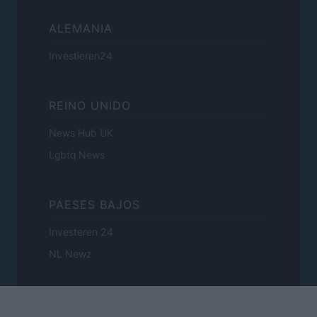
ALEMANIA
Investieren24
REINO UNIDO
News Hub UK
Lgbtq News
PAESES BAJOS
Investeren 24
NL Newz