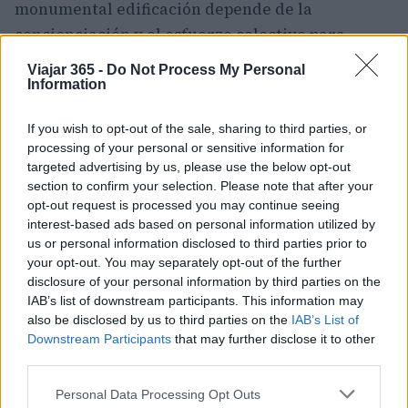
monumental edificación depende de la
concienciación y el esfuerzo colectivo para
preservar lo que queda de su esplendor. ¿Te
Viajar 365 -
Do Not Process My Personal
animas a ser parte de su historia?
Information
«`
If you wish to opt-out of the sale, sharing to third parties, or
processing of your personal or sensitive information for
targeted advertising by us, please use the below opt-out
section to confirm your selection. Please note that after your
AUTOR
opt-out request is processed you may continue seeing
Staff
interest-based ads based on personal information utilized by
us or personal information disclosed to third parties prior to
your opt-out. You may separately opt-out of the further
disclosure of your personal information by third parties on the
IAB’s list of downstream participants. This information may
also be disclosed by us to third parties on the
IAB’s List of
Downstream Participants
that may further disclose it to other
third parties.
Please note that this website/app uses one or more Google
Personal Data Processing Opt Outs