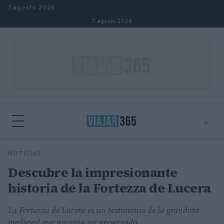
Saltar al contenido
7 agosto 2026
7 agosto 2026
⌕
⌕
×
NOTICIAS
Buscar
Descubre la impresionante
historia de la Fortezza de Lucera
La Fortezza de Lucera es un testimonio de la grandeza
medieval que necesita ser preservado.