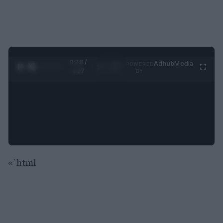
0:29 /
Ad
hub
Media
POWERED
1
/
4
4:27
BY
«`html