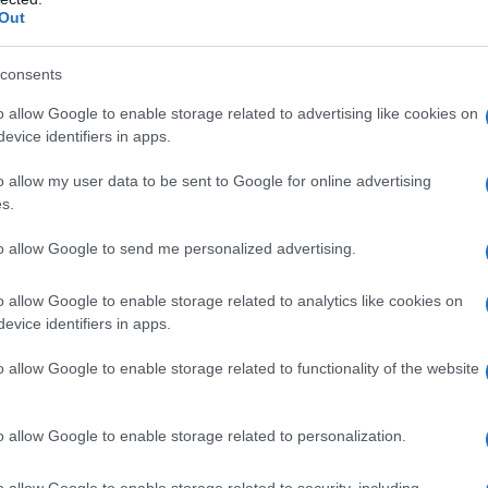
Out
consents
 jungla
o allow Google to enable storage related to advertising like cookies on
evice identifiers in apps.
tan cautivadora como el propio lugar. Fue
o allow my user data to be sent to Google for online advertising
que, sin quererlo, se toparon con sus
s.
ón. Aunque su primer encuentro fue un
to allow Google to send me personalized advertising.
, la atención que generó llevó al gobierno
 este albergue histórico ha estado disponible
o allow Google to enable storage related to analytics like cookies on
evice identifiers in apps.
experiencia única de inmersión en la cultura
 pueblos originarios como los Kogui,
o allow Google to enable storage related to functionality of the website
ad Perdida nunca ha estado realmente
ado lleno de significado.
o allow Google to enable storage related to personalization.
o allow Google to enable storage related to security, including