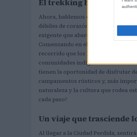
El trekking hacia un mun
authenti
Ahora, hablemos de la aventura. El c
débiles de corazón. Este destino sol
exigente que abarca aproximadament
Comenzando en el pequeño pueblo de
recorrido que los lleva a través de
comunidades indígenas vibrantes. A 
tienen la oportunidad de disfrutar d
campamentos rústicos y, más impor
naturaleza y la cultura que rodea es
cada paso?
Un viaje que trasciende lo
Al llegar a la Ciudad Perdida, sentir