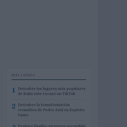
MÁS LEÍDOS
1
Descubre los lugares más populares
de Italia este verano en TikTok
2
Descubre la transformación
cromática de Pedra Azul en Espírito
Santo
Explora Piodão: un tesoro escondido