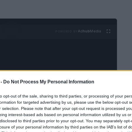
Ad
hub
Media
POWERED BY
 -
Do Not Process My Personal Information
tan misterioso que parece sacado de un
 un antiguo asentamiento indígena escondido
to opt-out of the sale, sharing to third parties, or processing of your per
formation for targeted advertising by us, please use the below opt-out s
recisamente eso. Este lugar no solo es un
r selection. Please note that after your opt-out request is processed y
a precolombina, sino que, aunque a menudo se
eing interest-based ads based on personal information utilized by us or
disclosed to third parties prior to your opt-out. You may separately opt-
incluso más antiguo! Con raíces que se
losure of your personal information by third parties on the IAB’s list of
brimiento accidental en la década de 1970 ha