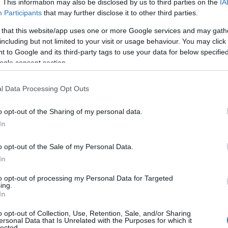
. This information may also be disclosed by us to third parties on the
IA
ón y comprensión, invitando a los viajeros a
Participants
that may further disclose it to other third parties.
io arqueológico no solo nos ofrece una ventana
 that this website/app uses one or more Google services and may gath
including but not limited to your visit or usage behaviour. You may click 
una experiencia enriquecedora que respeta y
 to Google and its third-party tags to use your data for below specifi
ogle consent section.
l Data Processing Opt Outs
o opt-out of the Sharing of my personal data.
In
o opt-out of the Sale of my Personal Data.
In
to opt-out of processing my Personal Data for Targeted
ing.
In
o opt-out of Collection, Use, Retention, Sale, and/or Sharing
ersonal Data that Is Unrelated with the Purposes for which it
lected.