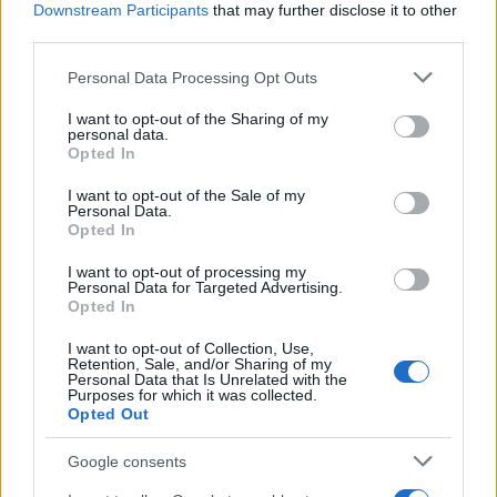
Downstream Participants
that may further disclose it to other
third parties.
Please note that this website/app uses one or more Google
Personal Data Processing Opt Outs
services and may gather and store information including but
not limited to your visit or usage behaviour. You may click to
I want to opt-out of the Sharing of my
personal data.
grant or deny consent to Google and its third-party tags to
Opted In
use your data for below specified purposes in below Google
consent section.
I want to opt-out of the Sale of my
Personal Data.
Opted In
I want to opt-out of processing my
Personal Data for Targeted Advertising.
Opted In
I want to opt-out of Collection, Use,
Retention, Sale, and/or Sharing of my
Personal Data that Is Unrelated with the
Purposes for which it was collected.
Opted Out
Google consents