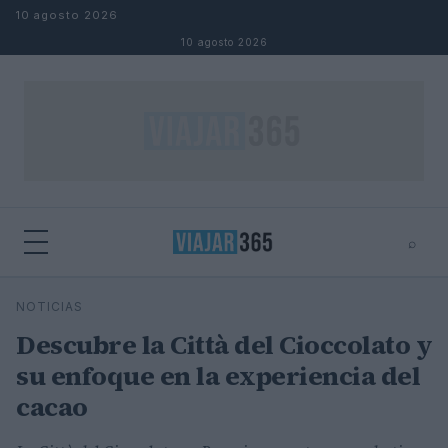
Saltar al contenido
10 agosto 2026
10 agosto 2026
⌕
⌕
×
NOTICIAS
Buscar
Descubre la Città del Cioccolato y
su enfoque en la experiencia del
cacao