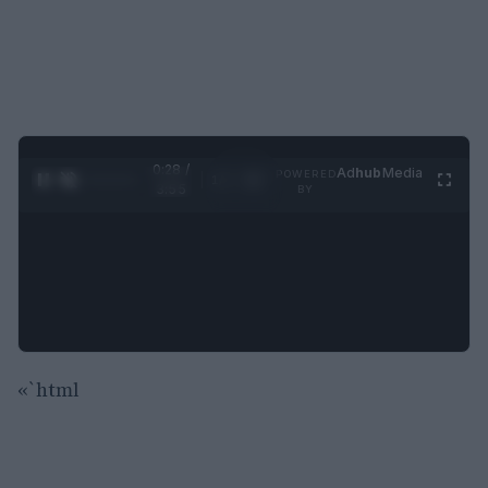
0:29 /
Ad
hub
Media
POWERED
1
/
4
3:55
BY
«`html