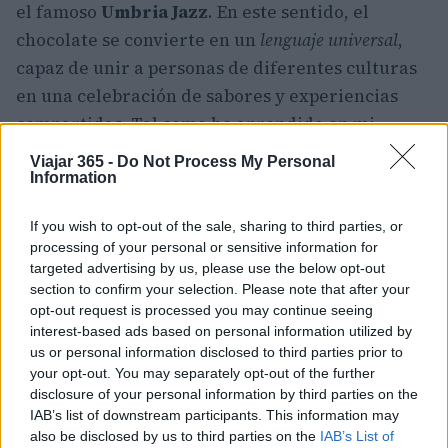
el famoso
Umbria Jazz
. En este sentido, el
chocolate se convierte en un
lenguaje universal
,
capaz de unir a personas de diferentes culturas
en una celebración de sabores y experiencias
compartidas. Tal como he aprendido en mi
trayectoria en el marketing digital, cada
Viajar 365 -
Do Not Process My Personal
experiencia cuenta una historia, y en este caso,
Information
el chocolate es el hilo conductor que puede
If you wish to opt-out of the sale, sharing to third parties, or
conectar a la comunidad y al turismo de manera
processing of your personal or sensitive information for
innovadora.
targeted advertising by us, please use the below opt-out
section to confirm your selection. Please note that after your
«`
opt-out request is processed you may continue seeing
interest-based ads based on personal information utilized by
us or personal information disclosed to third parties prior to
your opt-out. You may separately opt-out of the further
AUTOR
disclosure of your personal information by third parties on the
Staff
IAB’s list of downstream participants. This information may
also be disclosed by us to third parties on the
IAB’s List of