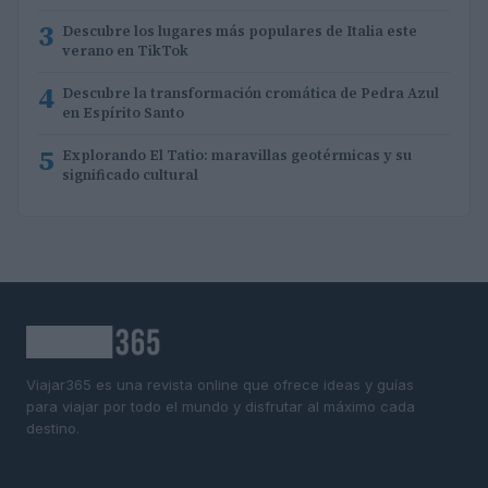
3
Descubre los lugares más populares de Italia este
verano en TikTok
4
Descubre la transformación cromática de Pedra Azul
en Espírito Santo
5
Explorando El Tatio: maravillas geotérmicas y su
significado cultural
Viajar365 es una revista online que ofrece ideas y guías
para viajar por todo el mundo y disfrutar al máximo cada
destino.