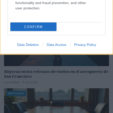
NOTICIAS
functionality and fraud prevention, and other
user protection.
CONFIRM
Data Deletion
Data Access
Privacy Policy
Mejoras en los retrasos de vuelos en el aeropuerto de
San Francisco
Lucía Marín · 17 Jul 2026
NOTICIAS