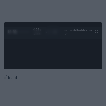
0:29 /
Ad
hub
Media
POWERED
1
/
4
3:55
BY
«`html