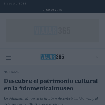
Saltar al contenido
9 agosto 2026
9 agosto 2026
⌕
⌕
×
NOTICIAS
Buscar
Descubre el patrimonio cultural
en la #domenicalmuseo
La #domenicalmuseo te invita a descubrir la historia y el
arte sin costo. ¿Te atreves a explorar?