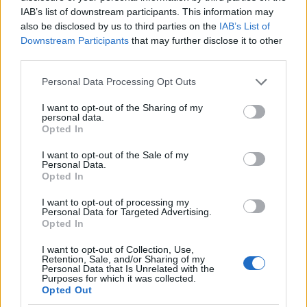
IAB’s list of downstream participants. This information may
also be disclosed by us to third parties on the
IAB’s List of
AUTOR
Downstream Participants
that may further disclose it to other
Staff
third parties.
Please note that this website/app uses one or more Google
Personal Data Processing Opt Outs
services and may gather and store information including but
not limited to your visit or usage behaviour. You may click to
I want to opt-out of the Sharing of my
personal data.
grant or deny consent to Google and its third-party tags to
Opted In
use your data for below specified purposes in below Google
consent section.
I want to opt-out of the Sale of my
Personal Data.
Opted In
I want to opt-out of processing my
Personal Data for Targeted Advertising.
Opted In
I want to opt-out of Collection, Use,
Retention, Sale, and/or Sharing of my
Personal Data that Is Unrelated with the
Purposes for which it was collected.
Opted Out