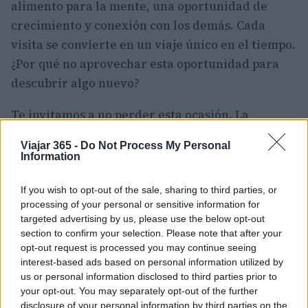
alimento para la mente, una oportunidad de
crecimiento y conexión con los demás. Cada
visita se convierte en un viaje único en el tiempo.
¿Por qué no aprovechar esta oportunidad para
descubrir algo nuevo?
Te invitamos a no perder esta ocasión. La
#domenicalmuseo
es una experiencia que
Viajar 365 -
Do Not Process My Personal
merece ser vivida, un momento para redescubrir
Information
la belleza y la riqueza de nuestro patrimonio
cultural. Solo queda elegir el museo y dejarse
If you wish to opt-out of the sale, sharing to third parties, or
processing of your personal or sensitive information for
envolver por las historias que cada obra tiene
targeted advertising by us, please use the below opt-out
para contar. ¿Estás listo para embarcarte en este
section to confirm your selection. Please note that after your
viaje?
opt-out request is processed you may continue seeing
interest-based ads based on personal information utilized by
us or personal information disclosed to third parties prior to
«`
your opt-out. You may separately opt-out of the further
disclosure of your personal information by third parties on the