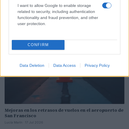
Incidente de fuego en la Terminal 2 del aeropuerto
I want to allow Google to enable storage
Murtala Muhammed en Lagos
related to security, including authentication
functionality and fraud prevention, and other
Lucía Marín · 4 Ago 2026
user protection.
NOTICIAS
CONFIRM
Data Deletion
Data Access
Privacy Policy
Mejoras en los retrasos de vuelos en el aeropuerto de
San Francisco
Lucía Marín · 17 Jul 2026