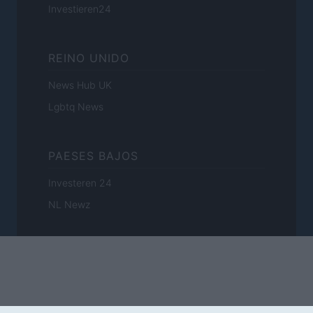
Investieren24
REINO UNIDO
News Hub UK
Lgbtq News
PAESES BAJOS
Investeren 24
NL Newz