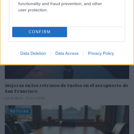
NOTICIAS
functionality and fraud prevention, and other
user protection.
CONFIRM
Data Deletion
Data Access
Privacy Policy
Mejoras en los retrasos de vuelos en el aeropuerto de
San Francisco
Lucía Marín · 17 Jul 2026
NOTICIAS