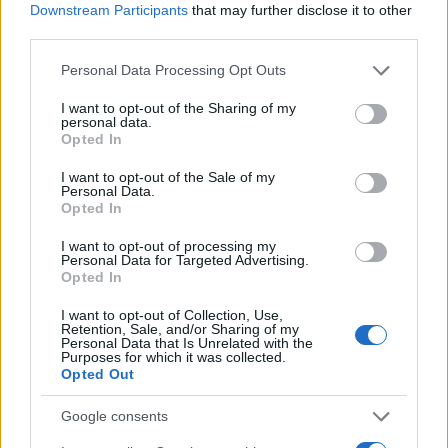
Downstream Participants
that may further disclose it to other
third parties.
Please note that this website/app uses one or more Google
Personal Data Processing Opt Outs
services and may gather and store information including but
not limited to your visit or usage behaviour. You may click to
I want to opt-out of the Sharing of my
personal data.
grant or deny consent to Google and its third-party tags to
Opted In
use your data for below specified purposes in below Google
consent section.
I want to opt-out of the Sale of my
Personal Data.
Opted In
I want to opt-out of processing my
Personal Data for Targeted Advertising.
Opted In
I want to opt-out of Collection, Use,
Retention, Sale, and/or Sharing of my
Personal Data that Is Unrelated with the
Purposes for which it was collected.
Opted Out
Google consents