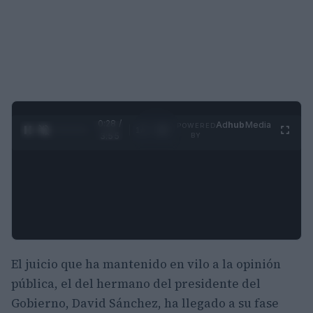
0:29 /
Ad
hub
Media
POWERED
1
/
4
3:55
BY
El juicio que ha mantenido en vilo a la opinión
pública, el del hermano del presidente del
Gobierno, David Sánchez, ha llegado a su fase