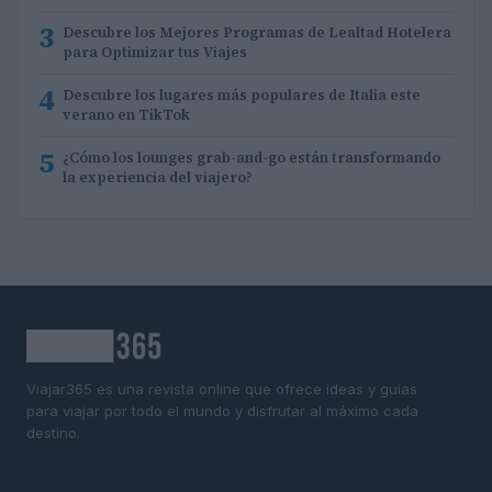
3
Descubre los Mejores Programas de Lealtad Hotelera
para Optimizar tus Viajes
4
Descubre los lugares más populares de Italia este
verano en TikTok
5
¿Cómo los lounges grab-and-go están transformando
la experiencia del viajero?
Viajar365 es una revista online que ofrece ideas y guías
para viajar por todo el mundo y disfrutar al máximo cada
destino.