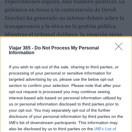
repercusiones legales, sino también políticas. La
polémica en torno a la contratación de David
Sánchez ha generado un intenso debate sobre la
transparencia y la ética en la gestión pública.
Mientras el tribunal delibera, la atención sigue
centrada en los correos electrónicos y las
Viajar 365 -
Do Not Process My Personal
pruebas presentadas, que podrían marcar el
Information
destino de los acusados.
If you wish to opt-out of the sale, sharing to third parties, or
processing of your personal or sensitive information for
targeted advertising by us, please use the below opt-out
AUTOR
section to confirm your selection. Please note that after your
Diego Morales
opt-out request is processed you may continue seeing
interest-based ads based on personal information utilized by
Diego Morales escribe igual de bien sobre la
us or personal information disclosed to third parties prior to
táctica de un derbi madrileño y una ruta
your opt-out. You may separately opt-out of the further
gastronómica por Asturias. Periodismo
disclosure of your personal information by third parties on the
deportivo con contexto y crónica de viaje
IAB’s list of downstream participants. This information may
con itinerario real.
also be disclosed by us to third parties on the
IAB’s List of