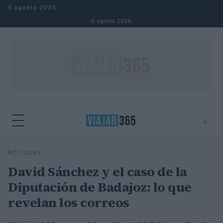
Saltar al contenido
6 agosto 2026
6 agosto 2026
⌕
⌕
×
NOTICIAS
Buscar
David Sánchez y el caso de la
Diputación de Badajoz: lo que
revelan los correos