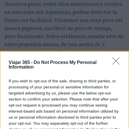
Nuestros guías, todos ellos amazónicos y criados
en esta zona del Amazonas, podían detectar la
fauna con facilidad. Visitamos una zona para ver
monos pigmeos, nos llevó un poco de tiempo,
pero finalmente, todos estábamos asombrados de
estos pequeños monos, de una media de 5
pulgadas de altura, utilizando sus garras de
insecto para hacer su camino de árbol a árbol.
Viajar 365 -
Do Not Process My Personal
Information
Los monos pigmeos no tienen pulgares oponibles.
Los monos pigmeos son el mono más pequeño y
If you wish to opt-out of the sale, sharing to third parties, or
processing of your personal or sensitive information for
uno de los primates más pequeños del mundo.
targeted advertising by us, please use the below opt-out
Prefieren los bosques ribereños del Amazonas.
section to confirm your selection. Please note that after your
Estos enérgicos monos se mueven detrás de los
opt-out request is processed you may continue seeing
interest-based ads based on personal information utilized by
troncos y las ramas de los árboles, congelándose
us or personal information disclosed to third parties prior to
y huyendo después, como las ardillas. También
your opt-out. You may separately opt-out of the further