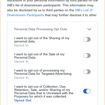
tienen un pelaje marrón y una larga cola similar
disclosure of your personal information by third parties on the
IAB’s list of downstream participants. This information may
a la de las ardillas.
also be disclosed by us to third parties on the
IAB’s List of
Downstream Participants
that may further disclose it to other
Amigos adorables
third parties.
Please note that this website/app uses one or more Google
Hablando de monos, hice un amigo mono en una
Personal Data Processing Opt Outs
services and may gather and store information including but
de nuestras excursiones de un día a la selva.
not limited to your visit or usage behaviour. You may click to
I want to opt-out of the Sharing of my
personal data.
Había un mono macho al que muchos estábamos
grant or deny consent to Google and its third-party tags to
Opted In
use your data for below specified purposes in below Google
fotografiando cuando llegó el momento de
consent section.
I want to opt-out of the Sale of my
iniciar una caminata en busca de plantas
Personal Data.
amazónicas poco comunes. Me gustó el mono y
Opted In
quise quedarme a hablar con él. Mientras
I want to opt-out of processing my
Personal Data for Targeted Advertising.
hablaba con el mono, me acercaba cada vez más
Opted In
a él. A medida que pasaba el tiempo, sentía tanta
I want to opt-out of Collection, Use,
curiosidad por mí como yo por él. Al igual que
Retention, Sale, and/or Sharing of my
Personal Data that Is Unrelated with the
cuando me acerco a un perro desconocido, le
Purposes for which it was collected.
Opted Out
dejo oler mi mano. Con el tiempo, le di masajes