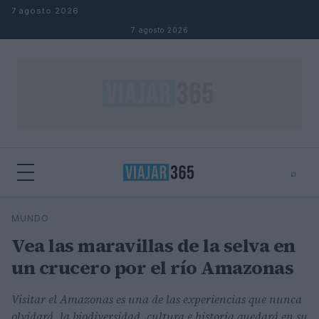
Saltar al contenido
7 agosto 2026
7 agosto 2026
⌕
⌕
×
MUNDO
Buscar
Vea las maravillas de la selva en
un crucero por el río Amazonas
Visitar el Amazonas es una de las experiencias que nunca
olvidará, la biodiversidad, cultura e historia quedará en su