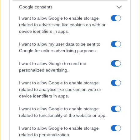
en la mano y le rasqué la espalda.
Google consents
De día algunas criaturas duermen
I want to allow Google to enable storage
related to advertising like cookies on web or
device identifiers in apps.
Una mañana salimos en la lancha para investigar
algunos afluentes del río Napo. Mientras nos
I want to allow my user data to be sent to
deslizábamos tranquilamente por el agua, vimos
Google for online advertising purposes.
un árbol caído que cruzaba parte del río. Al
I want to allow Google to send me
acercarnos al árbol, vimos que el árbol caído
personalized advertising.
contenía pequeños murciélagos dormidos.
Hay
I want to allow Google to enable storage
numerosas especies de murciélagos en la selva
related to analytics like cookies on web or
amazónica.
Por supuesto, por la noche se les
device identifiers in apps.
puede ver volar por todo el cielo. Pero durante el
I want to allow Google to enable storage
día, algunas especies duermen colgadas de
related to functionality of the website or app.
ramas bajas o, en nuestro caso, de un tronco
I want to allow Google to enable storage
caído sobre el agua del río. Se confunden con la
related to personalization.
corteza del árbol. Si nuestros guías no los