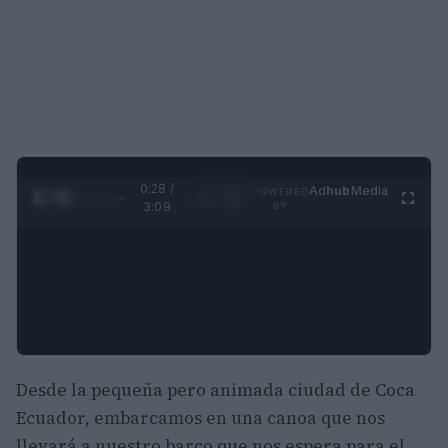
0:29 /
Ad
hub
Media
POWERED
1
/
4
3:09
BY
Desde la pequeña pero animada ciudad de Coca
Ecuador, embarcamos en una canoa que nos
llevará a nuestro barco que nos espera para el