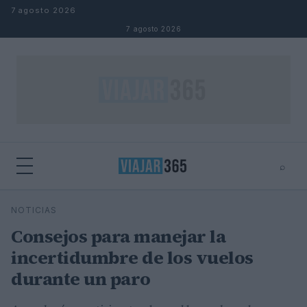
Saltar al contenido
7 agosto 2026
7 agosto 2026
⌕
⌕
×
NOTICIAS
Buscar
Consejos para manejar la
incertidumbre de los vuelos
durante un paro