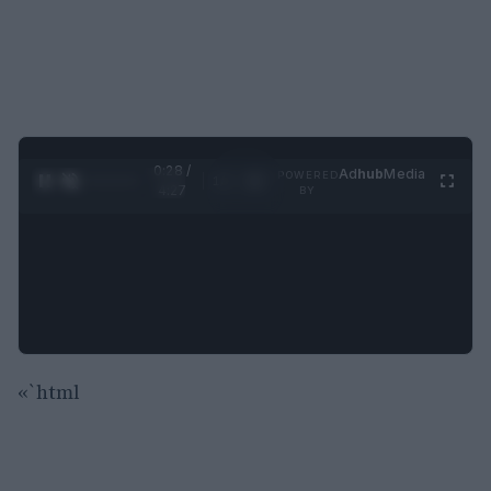
0:28 /
Ad
hub
Media
POWERED
1
/
4
4:27
BY
«`html