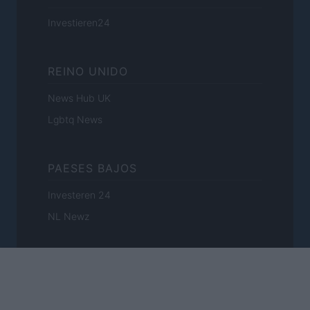
Investieren24
REINO UNIDO
News Hub UK
Lgbtq News
PAESES BAJOS
Investeren 24
NL Newz