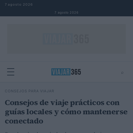
Saltar al contenido
7 agosto 2026
7 agosto 2026
⌕
⌕
×
CONSEJOS PARA VIAJAR
Buscar
Consejos de viaje prácticos con
guías locales y cómo mantenerse
conectado