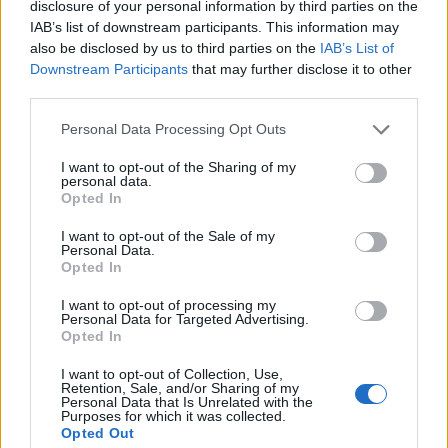
pequeños ajustes en la organización y la elección
disclosure of your personal information by third parties on the
IAB’s list of downstream participants. This information may
de recursos, reducirás estrés y potenciarás lo
also be disclosed by us to third parties on the
IAB’s List of
que realmente importa: vivir el viaje.
Downstream Participants
that may further disclose it to other
third parties.
Si quieres, empieza creando una lista con tres
Please note that this website/app uses one or more Google
Personal Data Processing Opt Outs
prioridades para tu próxima salida: un lugar que
services and may gather and store information including but
no quieras perderte, una experiencia local y una
not limited to your visit or usage behaviour. You may click to
I want to opt-out of the Sharing of my
personal data.
grant or deny consent to Google and its third-party tags to
solución de conectividad. Con eso resuelto, el
Opted In
use your data for below specified purposes in below Google
resto del viaje se organiza casi solo.
consent section.
I want to opt-out of the Sale of my
Personal Data.
Opted In
I want to opt-out of processing my
AUTOR
Personal Data for Targeted Advertising.
Linda Pellegrini
Opted In
Linda Pellegrini contó desde Génova el
I want to opt-out of Collection, Use,
proceso de reconversión de la antigua zona
Retention, Sale, and/or Sharing of my
portuaria, entrando en el Ayuntamiento para
Personal Data that Is Unrelated with the
Purposes for which it was collected.
una entrevista decisiva; es subdirectora con
Opted Out
responsabilidad sobre las secciones