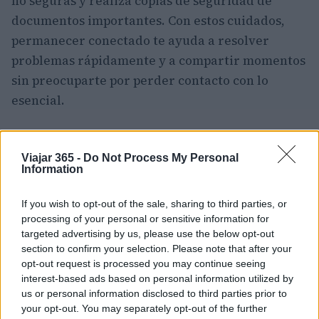
no seguras y realiza copias de seguridad de
documentos importantes. Con estos cuidados,
permanecer conectado te ayuda a resolver
problemas rápidamente y a compartir momentos
sin preocuparte por perder contacto con lo
esencial.
Resumen práctico y recomendaciones
finales
Viajar 365 -
Do Not Process My Personal
Information
En síntesis, aplicar
consejos de viaje
de forma
consciente y colaborar con
guías locales
If you wish to opt-out of the sale, sharing to third parties, or
processing of your personal or sensitive information for
transforma un itinerario convencional en una
targeted advertising by us, please use the below opt-out
experiencia única. Planifica con flexibilidad,
section to confirm your selection. Please note that after your
elige herramientas de conectividad adaptadas a
opt-out request is processed you may continue seeing
interest-based ads based on personal information utilized by
tus necesidades y confía en las recomendaciones
us or personal information disclosed to third parties prior to
locales para descubrir rincones auténticos. Con
your opt-out. You may separately opt-out of the further