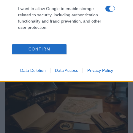
I want to allow Google to enable storage
related to security, including authentication
functionality and fraud prevention, and other
user protection.
Sigue leyendo
CONFIRM
CONSEJOS PARA VIAJAR
Data Deletion
Data Access
Privacy Policy