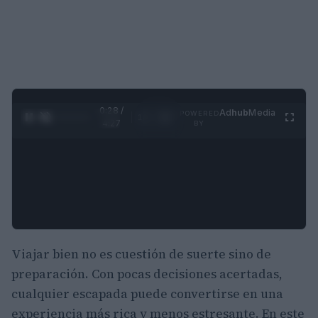
0:29 /
Ad
hub
Media
POWERED
1
/
4
4:27
BY
Viajar bien no es cuestión de suerte sino de
preparación. Con pocas decisiones acertadas,
cualquier escapada puede convertirse en una
experiencia más rica y menos estresante. En este