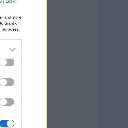
B’s List of
er and store
to grant or
ed purposes