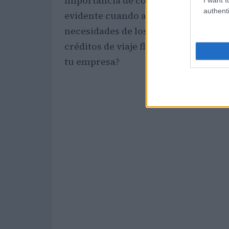
importancia de contar con una estra
authenti
evidente cuando analizamos cómo cad
necesidades de los negocios, desde e
créditos de viaje flexibles. ¿Te imag
tu empresa?