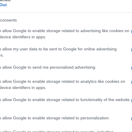
ás sobresalientes de estas tarjetas y su
Out
s de negocios.
consents
n tarjetas de crédito para
o allow Google to enable storage related to advertising like cookies on
evice identifiers in apps.
o allow my user data to be sent to Google for online advertising
y en el ámbito de las tarjetas de crédito, las
s.
e la atención se centra más que nunca en el
to allow Google to send me personalized advertising.
n recompensas monetarias, sino beneficios
esidades operativas. En este sentido,
o allow Google to enable storage related to analytics like cookies on
evice identifiers in apps.
rve para Negocios
,
Capital One Venture X
y
n ganado terreno rápidamente.
o allow Google to enable storage related to functionality of the website
 anuales que superan los $395, ofrecen un
o allow Google to enable storage related to personalization.
pueden compensar estos costos. La
o allow Google to enable storage related to security, including