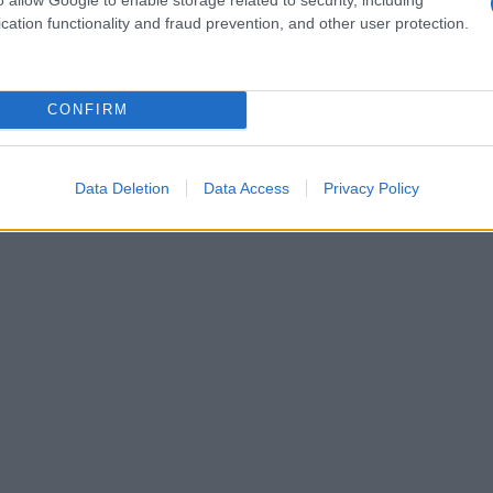
tegia de marketing basada en datos se vuelve
cation functionality and fraud prevention, and other user protection.
a tarjeta se adapta a las diversas
l acceso a salas VIP en aeropuertos hasta
inas disfrutar de todo eso mientras gestionas
CONFIRM
Data Deletion
Data Access
Privacy Policy