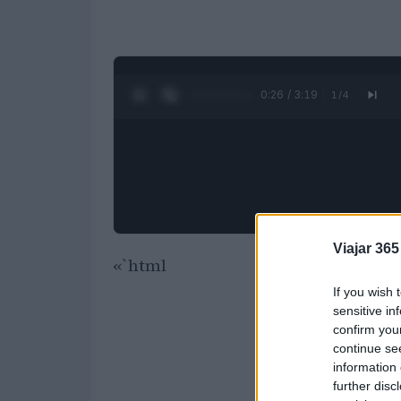
0:27 / 3:19
1
/
4
Viajar 365
«`html
If you wish 
sensitive in
confirm you
continue se
information 
further disc