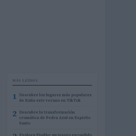
MÁS LEÍDOS
1
Descubre los lugares más populares
de Italia este verano en TikTok
2
Descubre la transformación
cromática de Pedra Azul en Espírito
Santo
Explora Piodão: un tesoro escondido