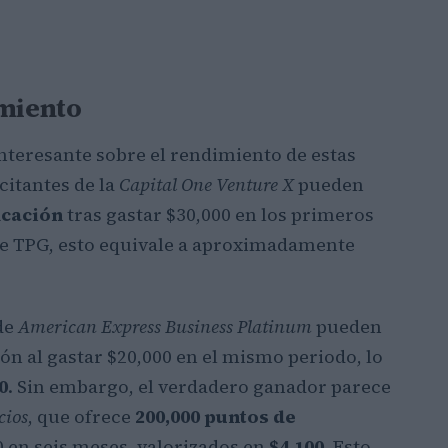
imiento
nteresante sobre el rendimiento de estas
icitantes de la
Capital One Venture X
pueden
icación
tras gastar $30,000 en los primeros
de TPG, esto equivale a aproximadamente
de
American Express Business Platinum
pueden
ón al gastar $20,000 en el mismo periodo, lo
0
. Sin embargo, el verdadero ganador parece
cios
, que ofrece
200,000 puntos de
0 en seis meses, valorizados en
$4,100
. Esto