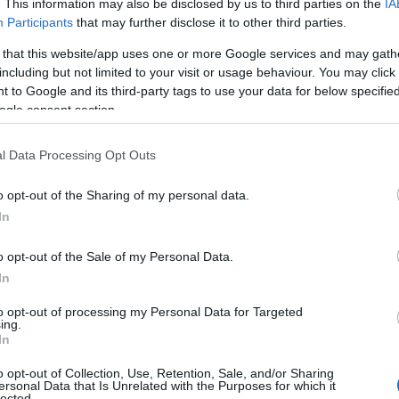
. This information may also be disclosed by us to third parties on the
IA
Participants
that may further disclose it to other third parties.
 that this website/app uses one or more Google services and may gath
including but not limited to your visit or usage behaviour. You may click 
 to Google and its third-party tags to use your data for below specifi
ogle consent section.
l Data Processing Opt Outs
o opt-out of the Sharing of my personal data.
In
tas de crédito para empresas, elegir la opción
o opt-out of the Sale of my Personal Data.
rencia. No se trata solo de obtener
In
ente importa es el valor que puedas sostener
to opt-out of processing my Personal Data for Targeted
ing.
eguntado alguna vez qué hace que una tarjeta
In
n este 2023, hemos visto un auge de tarjetas
o opt-out of Collection, Use, Retention, Sale, and/or Sharing
tractivas y beneficios exclusivos. Vamos a
ersonal Data that Is Unrelated with the Purposes for which it
lected.