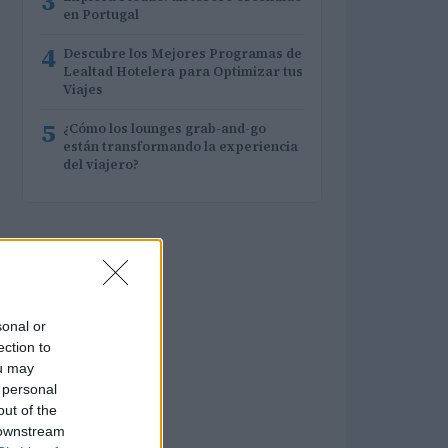
3
en Portugal
4
Descubre los Mejores Programas de
Lealtad Hotelera para Optimizar tus
Viajes
5
¿Cómo los lounges grab-and-go
están transformando la experiencia
del viajero?
sonal or
ection to
ou may
 personal
out of the
 downstream