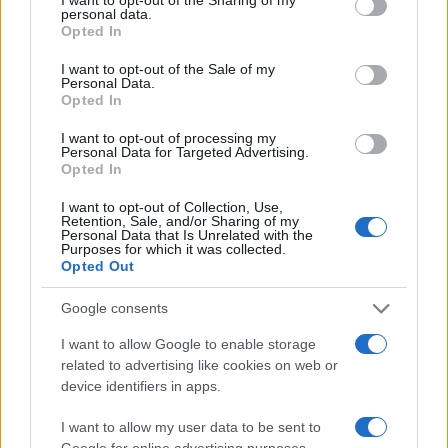
personal data.
grant or deny consent to Google and its third-party tags to
Opted In
use your data for below specified purposes in below Google
consent section.
I want to opt-out of the Sale of my
Personal Data.
Opted In
I want to opt-out of processing my
Personal Data for Targeted Advertising.
Opted In
I want to opt-out of Collection, Use,
Retention, Sale, and/or Sharing of my
Personal Data that Is Unrelated with the
Purposes for which it was collected.
Sigue leyendo
Opted Out
Google consents
NATURALEZA
I want to allow Google to enable storage
related to advertising like cookies on web or
device identifiers in apps.
I want to allow my user data to be sent to
Google for online advertising purposes.