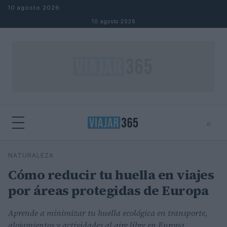
Saltar al contenido
10 agosto 2026
10 agosto 2026
⌕
⌕
×
NATURALEZA
Buscar
Cómo reducir tu huella en viajes
por áreas protegidas de Europa
Aprende a minimizar tu huella ecológica en transporte,
alojamientos y actividades al aire libre en Europa