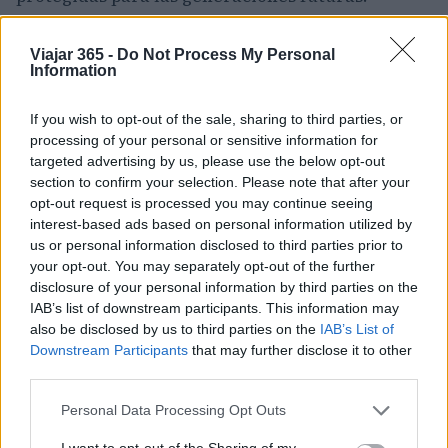
Viajar 365 -
Do Not Process My Personal
Information
AUTOR
Carla Vidal
If you wish to opt-out of the sale, sharing to third parties, or
Carla Vidal escribe sobre ciudades y cultura.
processing of your personal or sensitive information for
Sabe emparejar un destino con el clima de la
targeted advertising by us, please use the below opt-out
semana, de plazas soleadas a dias de museo
section to confirm your selection. Please note that after your
sin lluvia.
opt-out request is processed you may continue seeing
interest-based ads based on personal information utilized by
us or personal information disclosed to third parties prior to
your opt-out. You may separately opt-out of the further
disclosure of your personal information by third parties on the
IAB’s list of downstream participants. This information may
also be disclosed by us to third parties on the
IAB’s List of
Downstream Participants
that may further disclose it to other
third parties.
Please note that this website/app uses one or more Google
Personal Data Processing Opt Outs
services and may gather and store information including but
not limited to your visit or usage behaviour. You may click to
I want to opt-out of the Sharing of my