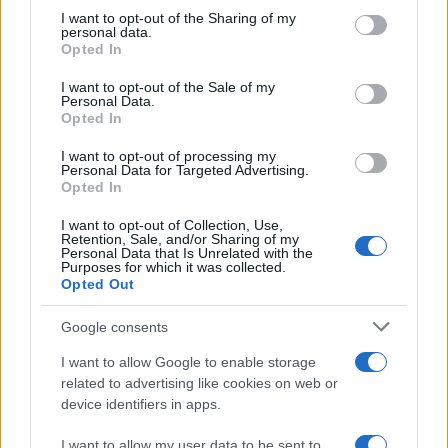
Bambú, el monasterio de Myoma o las cuevas del
not limited to your visit or usage behaviour. You may click to
I want to opt-out of the Sharing of my
personal data.
grant or deny consent to Google and its third-party tags to
pueblo de Myin Ma Thi. Además de hacer
Opted In
use your data for below specified purposes in below Google
senderismo, puedes alquilar una bicicleta para
consent section.
I want to opt-out of the Sale of my
Personal Data.
moverte por Kalaw y ver desde granjas hasta
Opted In
elefantes.
I want to opt-out of processing my
Personal Data for Targeted Advertising.
7. Lago Inle (2 noches)
Opted In
Inle es un lago enorme pero poco profundo, y
I want to opt-out of Collection, Use,
Retention, Sale, and/or Sharing of my
más de 70.000 habitantes viven en sus orillas o
Personal Data that Is Unrelated with the
Purposes for which it was collected.
han construido casas flotantes justo en el agua.
Opted Out
Visitar el lago Inle es una oportunidad para
Google consents
experimentar la vida entre las tribus locales, en
particular los indígenas Intha. Querrá salir al
I want to allow Google to enable storage
related to advertising like cookies on web or
agua con una excursión guiada en barco, que le
device identifiers in apps.
permitirá ver las casas flotantes, observar a los
I want to allow my user data to be sent to