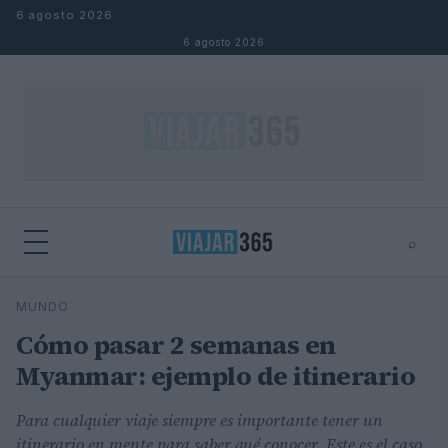
Saltar al contenido
6 agosto 2026
6 agosto 2026
⌕
⌕
×
MUNDO
Buscar
Cómo pasar 2 semanas en
Myanmar: ejemplo de itinerario
Para cualquier viaje siempre es importante tener un
itinerario en mente para saber qué conocer. Este es el caso