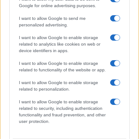
pescadores locales sacar sus capturas e incluso
Google for online advertising purposes.
comprar en las tiendas flotantes que venden
recuerdos. Alrededor del propio lago,
I want to allow Google to send me
personalized advertising.
encontrará una encantadora bodega, kilómetros
de rutas de senderismo y las espectaculares
I want to allow Google to enable storage
cuevas de Htat Eian.
related to analytics like cookies on web or
device identifiers in apps.
I want to allow Google to enable storage
related to functionality of the website or app.
AUTOR
Redacción Viajar365.com
I want to allow Google to enable storage
related to personalization.
I want to allow Google to enable storage
related to security, including authentication
functionality and fraud prevention, and other
user protection.