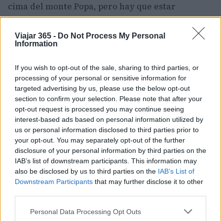
cima del monte Popa, pero hay que estar
preparado para ver muchos monos por el
camino. Aunque el santuario es espectacular, no
Viajar 365 -
Do Not Process My Personal
Information
olvide mirar hacia fuera y admirar las vistas y la
exuberante vegetación que rodea la montaña.
If you wish to opt-out of the sale, sharing to third parties, or
processing of your personal or sensitive information for
6. Kalaw (2 noches)
targeted advertising by us, please use the below opt-out
section to confirm your selection. Please note that after your
Kalaw es una pequeña estación de montaña en
opt-out request is processed you may continue seeing
Myanmar y uno de los principales destinos para
interest-based ads based on personal information utilized by
us or personal information disclosed to third parties prior to
los viajeros en el país gracias a un paisaje
your opt-out. You may separately opt-out of the further
espectacular y kilómetros de rutas de
disclosure of your personal information by third parties on the
senderismo. Se puede subir a la Escalera del
IAB’s list of downstream participants. This information may
also be disclosed by us to third parties on the
IAB’s List of
Cielo, que lleva al
Tein Taung, o Colina de las
Downstream Participants
that may further disclose it to other
Nubes,
para disfrutar de un impresionante
third parties.
mirador. También se puede ir de excursión a la
Please note that this website/app uses one or more Google
Personal Data Processing Opt Outs
pagoda de Shweoomin, la pagoda de la Tira de
services and may gather and store information including but