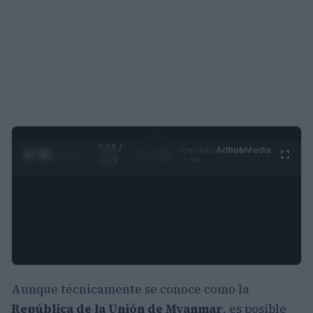
0:29 /
Ad
hub
Media
POWERED
1
/
4
4:27
BY
Aunque técnicamente se conoce como la
República de la Unión de Myanmar
, es posible