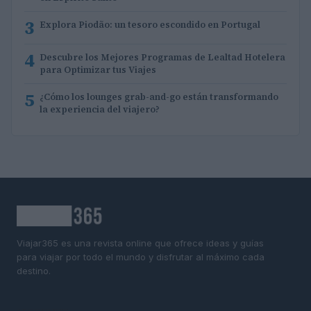
3
Explora Piodão: un tesoro escondido en Portugal
4
Descubre los Mejores Programas de Lealtad Hotelera
para Optimizar tus Viajes
5
¿Cómo los lounges grab-and-go están transformando
la experiencia del viajero?
Viajar365 es una revista online que ofrece ideas y guías
para viajar por todo el mundo y disfrutar al máximo cada
destino.