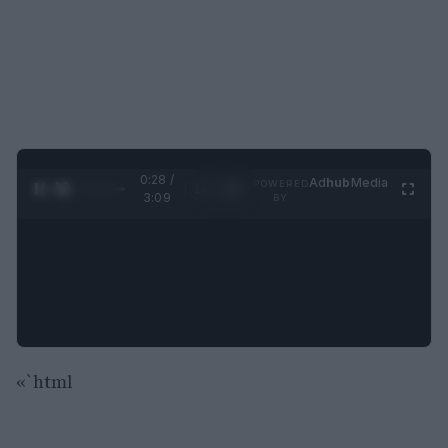
0:28 /
Ad
hub
Media
POWERED
1
/
4
3:09
BY
«`html