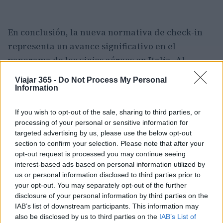
En conclusión, la nueva normativa de check-in
representa un avance significativo en el
panorama de los viajes aéreos en Italia. Al
prepararte para tu próximo vuelo, puedes estar
Viajar 365 -
Do Not Process My Personal
seguro de que, con una simple tarjeta de
Information
embarque en mano, tu experiencia de viaje será
If you wish to opt-out of the sale, sharing to third parties, or
un poco más ligera y serena. ¿Listo para
processing of your personal or sensitive information for
despegar?
targeted advertising by us, please use the below opt-out
section to confirm your selection. Please note that after your
«`
opt-out request is processed you may continue seeing
interest-based ads based on personal information utilized by
us or personal information disclosed to third parties prior to
your opt-out. You may separately opt-out of the further
AUTOR
disclosure of your personal information by third parties on the
Staff
IAB’s list of downstream participants. This information may
also be disclosed by us to third parties on the
IAB’s List of