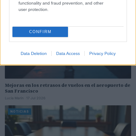
NOTICIAS
functionality and fraud prevention, and other
user protection.
CONFIRM
Data Deletion
Data Access
Privacy Policy
Mejoras en los retrasos de vuelos en el aeropuerto de
San Francisco
Lucía Marín · 17 Jul 2026
NOTICIAS