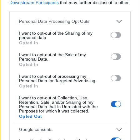
Downstream Participants
that may further disclose it to other
third parties.
Please note that this website/app uses one or more Google
Personal Data Processing Opt Outs
services and may gather and store information including but
not limited to your visit or usage behaviour. You may click to
I want to opt-out of the Sharing of my
personal data.
grant or deny consent to Google and its third-party tags to
Opted In
use your data for below specified purposes in below Google
consent section.
I want to opt-out of the Sale of my
Personal Data.
Opted In
I want to opt-out of processing my
Personal Data for Targeted Advertising.
Opted In
I want to opt-out of Collection, Use,
Retention, Sale, and/or Sharing of my
Personal Data that Is Unrelated with the
Purposes for which it was collected.
Opted Out
Google consents