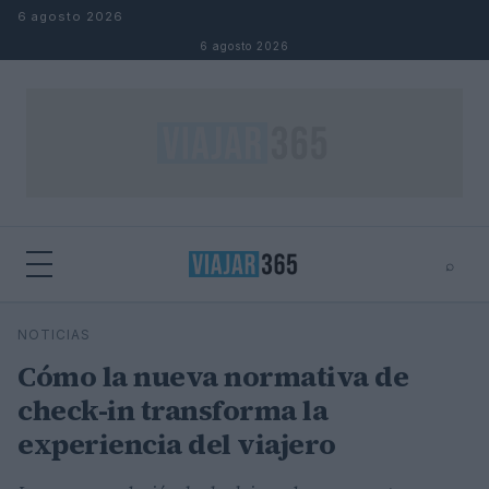
Saltar al contenido
6 agosto 2026
6 agosto 2026
⌕
⌕
×
NOTICIAS
Buscar
Cómo la nueva normativa de
check-in transforma la
experiencia del viajero