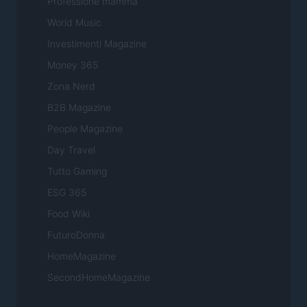
Professione mamma
World Music
Investimenti Magazine
Money 365
Zona Nerd
B2B Magazine
People Magazine
Day Travel
Tutto Gaming
ESG 365
Food Wiki
FuturoDonna
HomeMagazine
SecondHomeMagazine