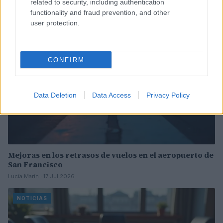
related to security, including authentication
functionality and fraud prevention, and other
NOTICIAS
user protection.
CONFIRM
Data Deletion
Data Access
Privacy Policy
Mejoras en los retrasos de vuelos en el aeropuerto de
San Francisco
Lucía Marín · 17 Jul 2026
NOTICIAS