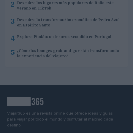
2
Descubre los lugares más populares de Italia este
verano en TikTok
3
Descubre la transformación cromática de Pedra Azul
en Espírito Santo
4
Explora Piodão: un tesoro escondido en Portugal
5
¿Cómo los lounges grab-and-go están transformando
la experiencia del viajero?
Viajar365 es una revista online que ofrece ideas y guías
para viajar por todo el mundo y disfrutar al máximo cada
destino.