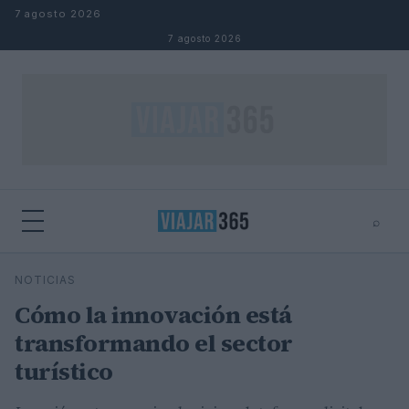
Saltar al contenido
7 agosto 2026
7 agosto 2026
⌕
⌕
×
NOTICIAS
Buscar
Cómo la innovación está
transformando el sector
turístico