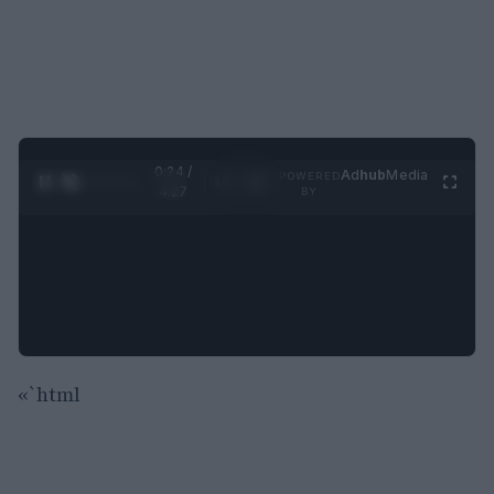
0:25 /
Ad
hub
Media
POWERED
1
/
4
4:27
BY
«`html