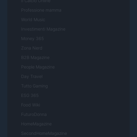
Il Calcio Online
Professione mamma
World Music
Investimenti Magazine
Money 365
Zona Nerd
B2B Magazine
People Magazine
Day Travel
Tutto Gaming
ESG 365
Food Wiki
FuturoDonna
HomeMagazine
SecondHomeMagazine