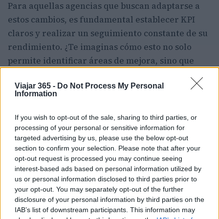
Para aquellas agencias que buscan adaptarse a
estos cambios, es fundamental establecer KPI
claros y realizar un seguimiento constante de su
rendimiento. ¿Te imaginas cómo esto no solo
permite identificar áreas de mejora, sino que
también ayuda a crear una experiencia más
Viajar 365 -
Do Not Process My Personal
fluida para el cliente a lo largo de su customer
Information
journey? En última instancia, el éxito en el sector
turístico dependerá de la capacidad de las
If you wish to opt-out of the sale, sharing to third parties, or
agencias para innovar y colaborar de manera
processing of your personal or sensitive information for
targeted advertising by us, please use the below opt-out
efectiva.
section to confirm your selection. Please note that after your
opt-out request is processed you may continue seeing
«`
interest-based ads based on personal information utilized by
us or personal information disclosed to third parties prior to
your opt-out. You may separately opt-out of the further
disclosure of your personal information by third parties on the
AUTOR
IAB’s list of downstream participants. This information may
Staff