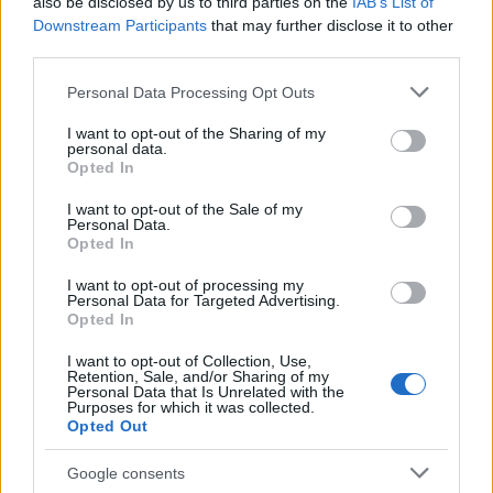
also be disclosed by us to third parties on the
IAB’s List of
Downstream Participants
that may further disclose it to other
third parties.
Please note that this website/app uses one or more Google
Personal Data Processing Opt Outs
services and may gather and store information including but
not limited to your visit or usage behaviour. You may click to
I want to opt-out of the Sharing of my
personal data.
grant or deny consent to Google and its third-party tags to
Opted In
use your data for below specified purposes in below Google
consent section.
I want to opt-out of the Sale of my
Personal Data.
Opted In
I want to opt-out of processing my
Personal Data for Targeted Advertising.
Opted In
I want to opt-out of Collection, Use,
Retention, Sale, and/or Sharing of my
Personal Data that Is Unrelated with the
Purposes for which it was collected.
Opted Out
Google consents