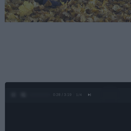
0:29 / 3:19
1
/
4