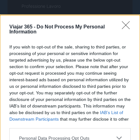
Professione Lavoro
Sport Magazine
Style24
Viajar 365 -
Do Not Process My Personal
Information
Think.it
Tuobenessere
If you wish to opt-out of the sale, sharing to third parties, or
processing of your personal or sensitive information for
Viaggiamo
targeted advertising by us, please use the below opt-out
Nonne Magazine
section to confirm your selection. Please note that after your
opt-out request is processed you may continue seeing
Milano Cortina
interest-based ads based on personal information utilized by
Luxury Club
us or personal information disclosed to third parties prior to
your opt-out. You may separately opt-out of the further
Il Calcio Online
disclosure of your personal information by third parties on the
Professione mamma
IAB’s list of downstream participants. This information may
also be disclosed by us to third parties on the
IAB’s List of
World Music
Downstream Participants
that may further disclose it to other
Investimenti Magazine
third parties.
Money 365
Please note that this website/app uses one or more Google
Personal Data Processing Opt Outs