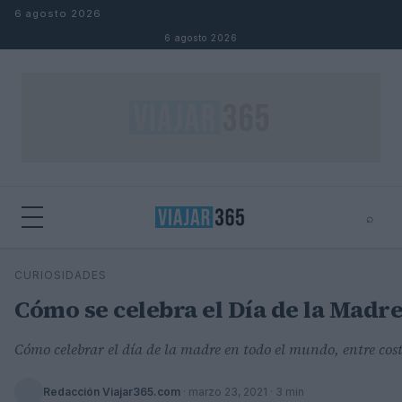
Saltar al contenido
6 agosto 2026
6 agosto 2026
⌕
⌕
×
CURIOSIDADES
Buscar
Cómo se celebra el Día de la Madr
Cómo celebrar el día de la madre en todo el mundo, entre cos
Redacción Viajar365.com
·
marzo 23, 2021
· 3 min