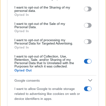
Zona Nerd
services and may gather and store information including but
not limited to your visit or usage behaviour. You may click to
I want to opt-out of the Sharing of my
B2B Magazine
personal data.
grant or deny consent to Google and its third-party tags to
Opted In
People Magazine
use your data for below specified purposes in below Google
consent section.
Day Travel
I want to opt-out of the Sale of my
Personal Data.
Tutto Gaming
Opted In
ESG 365
I want to opt-out of processing my
Personal Data for Targeted Advertising.
Food Wiki
Opted In
FuturoDonna
I want to opt-out of Collection, Use,
Retention, Sale, and/or Sharing of my
HomeMagazine
Personal Data that Is Unrelated with the
Purposes for which it was collected.
SecondHomeMagazine
Opted Out
Google consents
I want to allow Google to enable storage
ESPANA Y LATINOAMERICA
related to advertising like cookies on web or
device identifiers in apps.
Actualidad