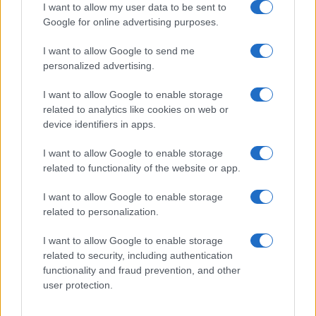
Finanzas 24
I want to allow my user data to be sent to
Google for online advertising purposes.
Investindo 365
Think.es
I want to allow Google to send me
personalized advertising.
Viajar 365
ES Newz
I want to allow Google to enable storage
related to analytics like cookies on web or
Pet Story
device identifiers in apps.
Encocina
I want to allow Google to enable storage
related to functionality of the website or app.
NORTE AMERICA
I want to allow Google to enable storage
Womanmagazine
related to personalization.
Investing Plus
I want to allow Google to enable storage
Newz
related to security, including authentication
functionality and fraud prevention, and other
Newz US
user protection.
Newz California