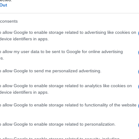
Out
consents
o allow Google to enable storage related to advertising like cookies on
evice identifiers in apps.
o allow my user data to be sent to Google for online advertising
s.
to allow Google to send me personalized advertising.
o allow Google to enable storage related to analytics like cookies on
evice identifiers in apps.
o allow Google to enable storage related to functionality of the website
o allow Google to enable storage related to personalization.
ck, Clear y Global Entry<\/h2>
o allow Google to enable storage related to security, including