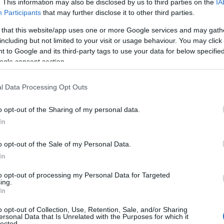
. This information may also be disclosed by us to third parties on the
IA
beneficios y costos, además de ofrecerte
Participants
that may further disclose it to other third parties.
llos a precios reducidos. ¿Te animas a
 that this website/app uses one or more Google services and may gath
including but not limited to your visit or usage behaviour. You may click 
 to Google and its third-party tags to use your data for below specifi
ogle consent section.
l Data Processing Opt Outs
o opt-out of the Sharing of my personal data.
In
o opt-out of the Sale of my Personal Data.
In
to opt-out of processing my Personal Data for Targeted
ing.
In
o opt-out of Collection, Use, Retention, Sale, and/or Sharing
ersonal Data that Is Unrelated with the Purposes for which it
lected.