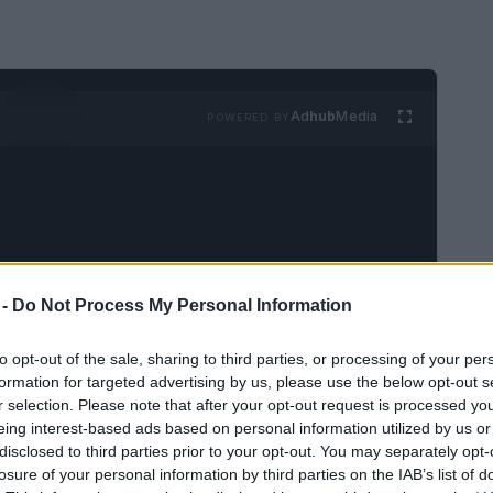
Ad
hub
Media
POWERED BY
 -
Do Not Process My Personal Information
es, la
eficiencia
se ha vuelto fundamental.
ad y la necesidad de reducir esos eternos
to opt-out of the sale, sharing to third parties, or processing of your per
formation for targeted advertising by us, please use the below opt-out s
, contar con herramientas que faciliten esta
r selection. Please note that after your opt-out request is processed y
dible. Programas como
TSA PreCheck
,
Clear
y
eing interest-based ads based on personal information utilized by us or
disclosed to third parties prior to your opt-out. You may separately opt-
daderos aliados estratégicos para quienes
losure of your personal information by third parties on the IAB’s list of
r. En este artículo, desglosaremos cada uno