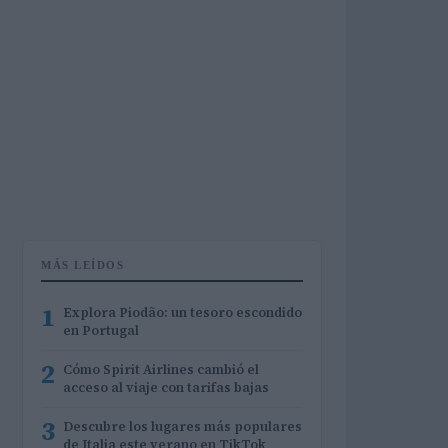
MÁS LEÍDOS
1
Explora Piodão: un tesoro escondido
en Portugal
2
Cómo Spirit Airlines cambió el
acceso al viaje con tarifas bajas
3
Descubre los lugares más populares
de Italia este verano en TikTok