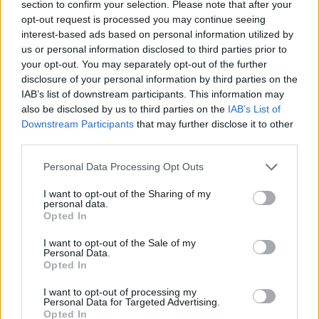
section to confirm your selection. Please note that after your
opt-out request is processed you may continue seeing
Recuerda que Colombia es un país grande, por lo
interest-based ads based on personal information utilized by
que siempre es importante considerar las
us or personal information disclosed to third parties prior to
distancias y los traslados entre cada sitio. Sin
your opt-out. You may separately opt-out of the further
disclosure of your personal information by third parties on the
embargo, existen muchos vuelos internos y
IAB’s list of downstream participants. This information may
económicos que te permiten ahorrar
also be disclosed by us to third parties on the
IAB’s List of
tiempo. Colombia es un país maravilloso, solo
Downstream Participants
that may further disclose it to other
third parties.
tienes que comprar boletos y explorarlo.
Please note that this website/app uses one or more Google
Personal Data Processing Opt Outs
services and may gather and store information including but
not limited to your visit or usage behaviour. You may click to
I want to opt-out of the Sharing of my
AUTOR
personal data.
grant or deny consent to Google and its third-party tags to
Redacción Viajar365.com
Opted In
use your data for below specified purposes in below Google
consent section.
I want to opt-out of the Sale of my
Personal Data.
Opted In
I want to opt-out of processing my
Personal Data for Targeted Advertising.
Opted In