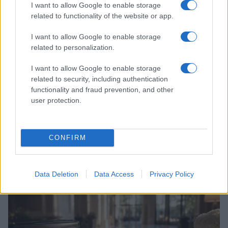
I want to allow Google to enable storage
related to functionality of the website or app.
I want to allow Google to enable storage
related to personalization.
I want to allow Google to enable storage
related to security, including authentication
functionality and fraud prevention, and other
user protection.
Descubre cómo Transfer Travel permite vender y
CONFIRM
comprar vacaciones ya reservadas
Carla Vidal · 5 Ago 2026
Data Deletion
Data Access
Privacy Policy
MUNDO