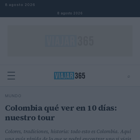
Saltar al contenido
8 agosto 2026
8 agosto 2026
⌕
⌕
×
MUNDO
Buscar
Colombia qué ver en 10 días:
nuestro tour
Colores, tradiciones, historia: todo esto es Colombia. Aquí
una guía rápida de lo que se podrá encontrar uno si viaja