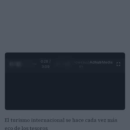
0:29 /
Ad
hub
Media
POWERED
1
/
4
3:09
BY
El turismo internacional se hace cada vez más
eco de los tesoros