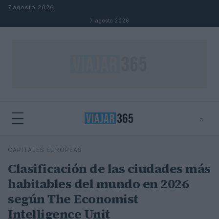
Saltar al contenido
7 agosto 2026
7 agosto 2026
⌕
⌕
×
CAPITALES EUROPEAS
Buscar
Clasificación de las ciudades más
habitables del mundo en 2026
según The Economist
Intelligence Unit