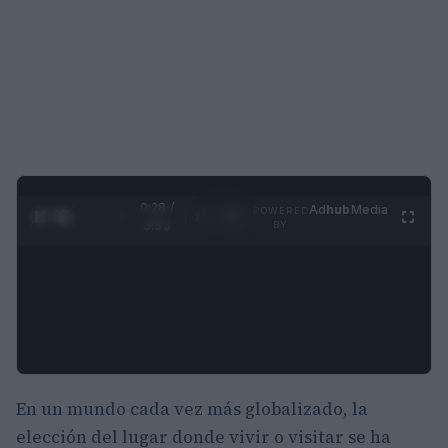
0:28 /
Ad
hub
Media
POWERED
1
/
4
3:55
BY
En un mundo cada vez más globalizado, la
elección del lugar donde vivir o visitar se ha