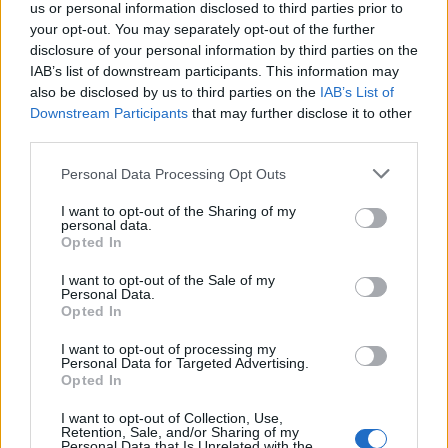
us or personal information disclosed to third parties prior to
your opt-out. You may separately opt-out of the further
disclosure of your personal information by third parties on the
AUTOR
IAB’s list of downstream participants. This information may
Carla Vidal
also be disclosed by us to third parties on the
IAB’s List of
Downstream Participants
that may further disclose it to other
Carla Vidal escribe sobre ciudades y cultura.
third parties.
Sabe emparejar un destino con el clima de la
semana, de plazas soleadas a dias de museo
Please note that this website/app uses one or more Google
Personal Data Processing Opt Outs
sin lluvia.
services and may gather and store information including but
not limited to your visit or usage behaviour. You may click to
I want to opt-out of the Sharing of my
personal data.
grant or deny consent to Google and its third-party tags to
Opted In
use your data for below specified purposes in below Google
consent section.
I want to opt-out of the Sale of my
Personal Data.
Opted In
I want to opt-out of processing my
Personal Data for Targeted Advertising.
Opted In
I want to opt-out of Collection, Use,
Retention, Sale, and/or Sharing of my
Personal Data that Is Unrelated with the