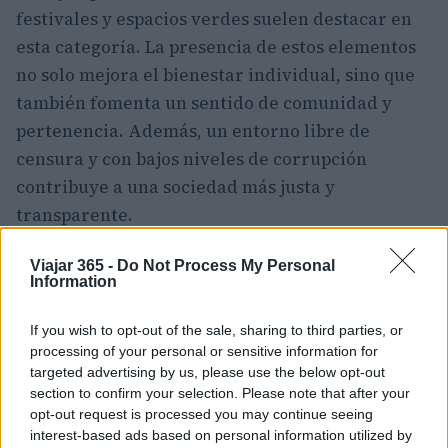
festivales y espacios verdes suelen destacar en
esta categoría. La presencia de estos elementos
no solo mejora el bienestar individual, sino que
también fomenta un sentido de comunidad y
pertenencia. Además, un entorno libre de
censura y con bajos niveles de corrupción
contribuye a una sociedad más justa y
transparente.
Pasini subraya que, aunque el clima puede ser
Viajar 365 -
Do Not Process My Personal
Information
subjetivo, su influencia en la calidad de vida es
innegable. Ciudades con estaciones bien
If you wish to opt-out of the sale, sharing to third parties, or
definidas y temperaturas moderadas suelen ser
processing of your personal or sensitive information for
preferidas, pero la diversidad cultural y las
targeted advertising by us, please use the below opt-out
section to confirm your selection. Please note that after your
oportunidades de ocio también juegan un papel
opt-out request is processed you may continue seeing
crucial.
interest-based ads based on personal information utilized by