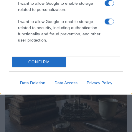
I want to allow Google to enable storage
related to personalization.
I want to allow Google to enable storage
related to security, including authentication
functionality and fraud prevention, and other
Guía completa para entender y optimizar las tasas
user protection.
turísticas en Europa
Carla Vidal · 5 Ago 2026
CONFIRM
CAPITALES EUROPEAS
Data Deletion
Data Access
Privacy Policy