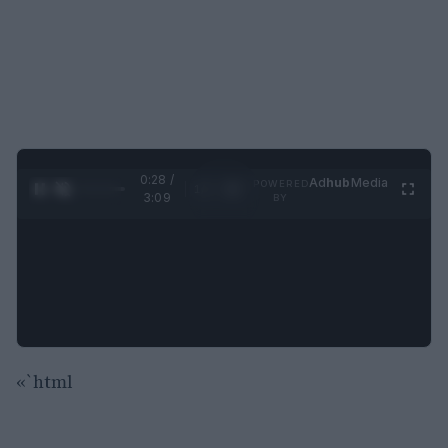
0:29 /
Ad
hub
Media
POWERED
1
/
4
3:09
BY
«`html