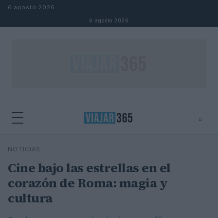
Saltar al contenido
6 agosto 2026
6 agosto 2026
⌕
⌕
×
NOTICIAS
Buscar
Cine bajo las estrellas en el
corazón de Roma: magia y
cultura