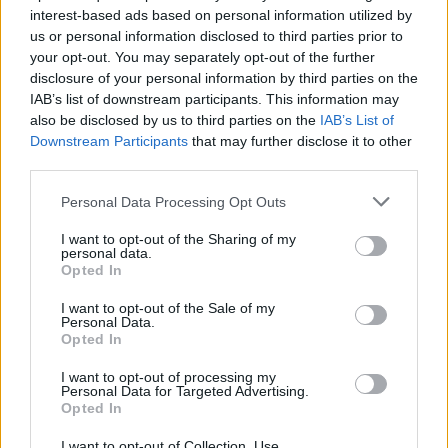
interest-based ads based on personal information utilized by
us or personal information disclosed to third parties prior to
your opt-out. You may separately opt-out of the further
disclosure of your personal information by third parties on the
IAB’s list of downstream participants. This information may
also be disclosed by us to third parties on the
IAB’s List of
«`
Downstream Participants
that may further disclose it to other
third parties.
Please note that this website/app uses one or more Google
Personal Data Processing Opt Outs
AUTOR
services and may gather and store information including but
Staff
not limited to your visit or usage behaviour. You may click to
I want to opt-out of the Sharing of my
personal data.
grant or deny consent to Google and its third-party tags to
Opted In
use your data for below specified purposes in below Google
consent section.
I want to opt-out of the Sale of my
Personal Data.
Opted In
I want to opt-out of processing my
Personal Data for Targeted Advertising.
Opted In
I want to opt-out of Collection, Use,