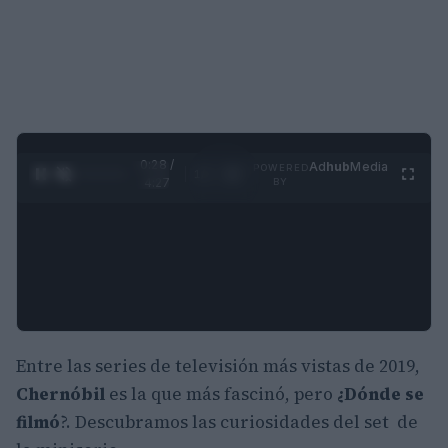
0:29 /
Ad
hub
Media
POWERED
1
/
4
4:27
BY
Entre las series de televisión más vistas de 2019,
Chernóbil
es la que más fascinó, pero
¿Dónde se
filmó
?. Descubramos las curiosidades del set de