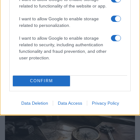
related to functionality of the website or app.
I want to allow Google to enable storage
related to personalization.
I want to allow Google to enable storage
related to security, including authentication
functionality and fraud prevention, and other
Descubre los secretos de Berlín con estas
user protection.
curiosidades y mini rutas
Carla Vidal · 28 Jul 2026
CURIOSIDADES
CONFIRM
Data Deletion
Data Access
Privacy Policy