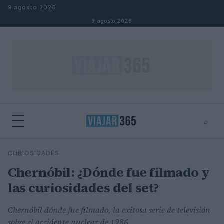
Saltar al contenido
9 agosto 2026
9 agosto 2026
⌕
⌕
×
CURIOSIDADES
Buscar
Chernóbil: ¿Dónde fue filmado y
las curiosidades del set?
Chernóbil dónde fue filmado, la exitosa serie de televisión
sobre el accidente nuclear de 1986.