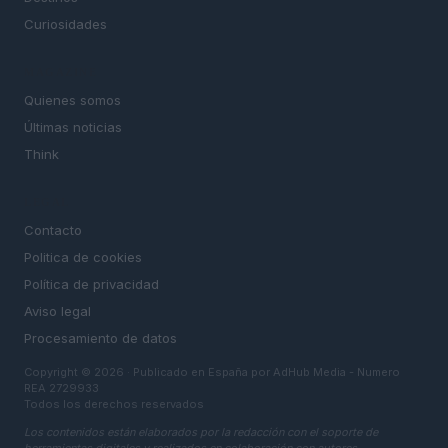
Curiosidades
MAGAZINE
Quienes somos
Últimas noticias
Think
LEGAL
Contacto
Politica de cookies
Política de privacidad
Aviso legal
Procesamiento de datos
Copyright © 2026 · Publicado en España por AdHub Media - Numero
REA 2729933
Todos los derechos reservados
Los contenidos están elaborados por la redacción con el soporte de
herramientas digitales y realizados en colaboración con autores