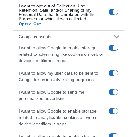
I want to opt-out of Collection, Use,
Retention, Sale, and/or Sharing of my
Personal Data that Is Unrelated with the
Purposes for which it was collected.
Opted Out
Google consents
I want to allow Google to enable storage
related to advertising like cookies on web or
device identifiers in apps.
I want to allow my user data to be sent to
Beneficios de la sandía para viajeros en climas cálidos
Google for online advertising purposes.
y formas creativas de incluirla en picnics
Diego Herrera · 2 Ago 2026
I want to allow Google to send me
personalized advertising.
CURIOSIDADES
I want to allow Google to enable storage
related to analytics like cookies on web or
device identifiers in apps.
I want to allow Google to enable storage