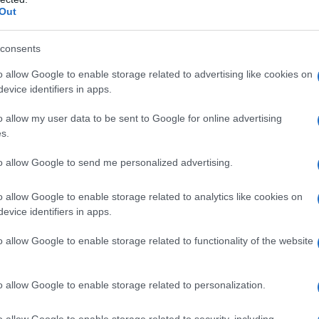
Out
nos de verano. No solo gracias por el hermoso
as a sus pintorescos paisajes, que aparecen
consents
 los colores están bien aplicados y bien
o allow Google to enable storage related to advertising like cookies on
 el ojo disfruta de una fascinante y sencilla
evice identifiers in apps.
o allow my user data to be sent to Google for online advertising
s.
o significa tener el privilegio de la elección.
to allow Google to send me personalized advertising.
la costa, hay muchas playas y arrecifes. Una
ecisión que tomar teniendo amplias opciones
o allow Google to enable storage related to analytics like cookies on
s, si ama la arena fina o guijarros. O si amas
evice identifiers in apps.
enosas o pequeñas, cantantes y caletas
o allow Google to enable storage related to functionality of the website
de hacerse basándose en las características
uede disfrutar de una libertad y tranquilidad
o allow Google to enable storage related to personalization.
Pero por el contrario, en muchos centros
, pero el día también es muy activo. Así que
o allow Google to enable storage related to security, including