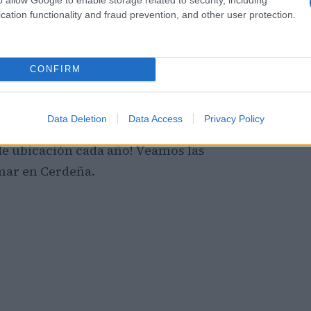
cation functionality and fraud prevention, and other user protection.
milias como para jóvenes.
ciones
CONFIRM
nes y ciudades con vistas al mar, listo para
s que vienen año tras año. La mayoría están
Data Deletion
Data Access
Privacy Policy
belleza del paisaje, merecería una visita por
de ubicación cada año! Veamos las
 mar en Cerdeña.