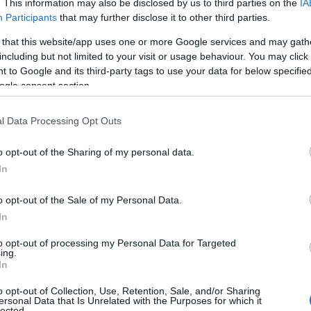
epciona.
. This information may also be disclosed by us to third parties on the
IA
Participants
that may further disclose it to other third parties.
 that this website/app uses one or more Google services and may gath
including but not limited to your visit or usage behaviour. You may click 
 to Google and its third-party tags to use your data for below specifi
ogle consent section.
l Data Processing Opt Outs
o opt-out of the Sharing of my personal data.
In
o opt-out of the Sale of my Personal Data.
In
to opt-out of processing my Personal Data for Targeted
ing.
In
o opt-out of Collection, Use, Retention, Sale, and/or Sharing
e ir
ersonal Data that Is Unrelated with the Purposes for which it
lected.