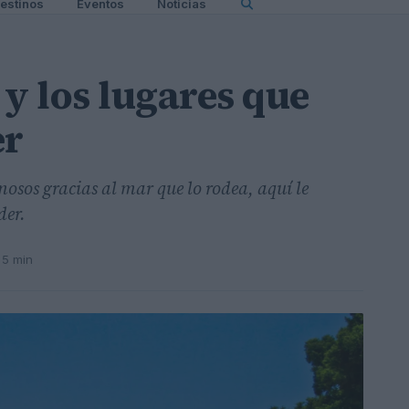
estinos
Eventos
Noticias
y los lugares que
er
osos gracias al mar que lo rodea, aquí le
der.
 5 min