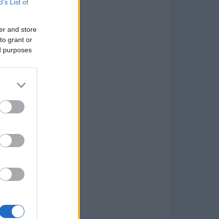
B’s List of
er and store
to grant or
ed purposes