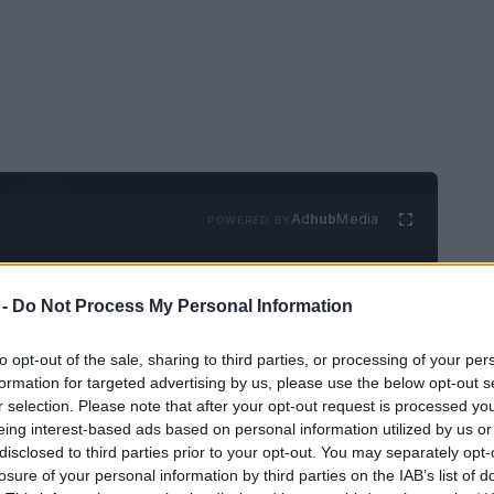
Ad
hub
Media
POWERED BY
 -
Do Not Process My Personal Information
to opt-out of the sale, sharing to third parties, or processing of your per
formation for targeted advertising by us, please use the below opt-out s
r selection. Please note that after your opt-out request is processed y
o es Cerdeña. Pero la pregunta es,
¿dónde ir
eing interest-based ads based on personal information utilized by us or
disclosed to third parties prior to your opt-out. You may separately opt-
be elegir? ¡Aquí le traemos una buena
losure of your personal information by third parties on the IAB’s list of