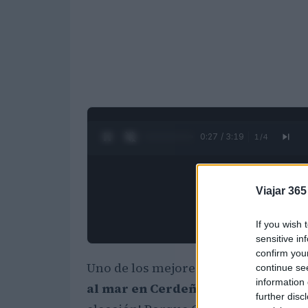
0:28 / 3:19
1
/
4
Viajar 365
If you wish 
sensitive in
confirm you
Uno de los mejores destinos de veran
continue se
information 
al mar en Cerdeña y
qué lugares de
further disc