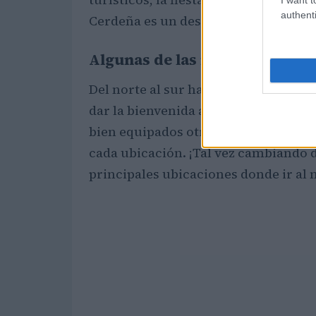
authenti
Cerdeña es un destino tanto para fa
Algunas de las mejores ubica
Del norte al sur hay muchas ubicacio
dar la bienvenida a todos los turista
bien equipados otros menos. Pero la 
cada ubicación. ¡Tal vez cambiando 
principales ubicaciones donde ir al