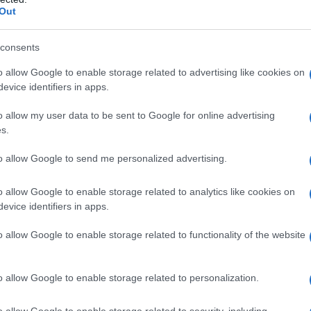
des.
Out
consents
leno de alegría
o allow Google to enable storage related to advertising like cookies on
s solo una celebración estacional; es un
evice identifiers in apps.
gaciones de países como Suecia, Noruega,
o allow my user data to be sent to Google for online advertising
: un grupo de Papás Noel con sus largas
s.
 compartiendo el verdadero espíritu navideño
to allow Google to send me personalized advertising.
as cálidas y la nieve son solo un recuerdo.
Navidad puede ser tan versátil?
o allow Google to enable storage related to analytics like cookies on
evice identifiers in apps.
ana con decoraciones festivas. Las tiendas
o allow Google to enable storage related to functionality of the website
os restaurantes ofrecen menús temáticos
Además, las calles se llenan de vida con
o allow Google to enable storage related to personalization.
es para niños y flash mobs que crean un
o disfrutaría de una celebración así?
o allow Google to enable storage related to security, including