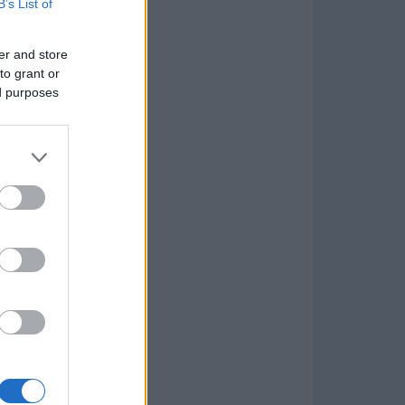
B’s List of
er and store
to grant or
ed purposes