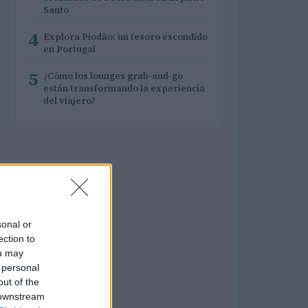
Santo
4
Explora Piodão: un tesoro escondido
en Portugal
5
¿Cómo los lounges grab-and-go
están transformando la experiencia
del viajero?
sonal or
ection to
ou may
 personal
out of the
 downstream