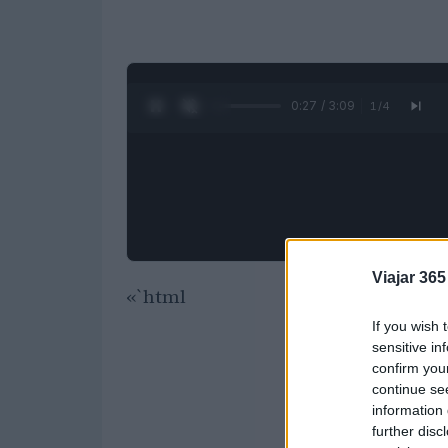
0:28 / 3:09
1
/
4
Viajar 365
«`html
If you wish 
sensitive in
confirm you
continue se
information 
further disc