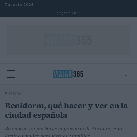
Saltar al contenido
7 agosto 2026
7 agosto 2026
⌕
⌕
×
EUROPA
Buscar
Benidorm, qué hacer y ver en la
ciudad española
Benidorm, un pueblo de la provincia de Alicante, es un
destino popular para jóvenes y familias.