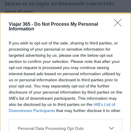
buscas es un lugar no demasiado concurrido
para el mar.
Viajar 365 -
Do Not Process My Personal
Benidorm también es conocida por sus parques
Information
temáticos
, verdaderos oasis de diversión para
cualquier persona. Entre los más importantes
If you wish to opt-out of the sale, sharing to third parties, or
destacan
Aqualandia;
que desde su apertura se
processing of your personal or sensitive information for
targeted advertising by us, please use the below opt-out
ha llevado el título del parque acuático más
section to confirm your selection. Please note that after your
grande entre los presentes en todo el territorio
opt-out request is processed you may continue seeing
europeo.
interest-based ads based on personal information utilized by
us or personal information disclosed to third parties prior to
your opt-out. You may separately opt-out of the further
Muy cerca también se encuentra
Mundomar;
que
disclosure of your personal information by third parties on the
es un parque temático donde los visitantes
IAB’s list of downstream participants. This information may
pueden entrar en contacto con diferentes
also be disclosed by us to third parties on the
IAB’s List of
Downstream Participants
that may further disclose it to other
especies de
animales
y que por lo tanto también
third parties.
tiene un fuerte valor didactico y educativo.
Please note that this website/app uses one or more Google
Personal Data Processing Opt Outs