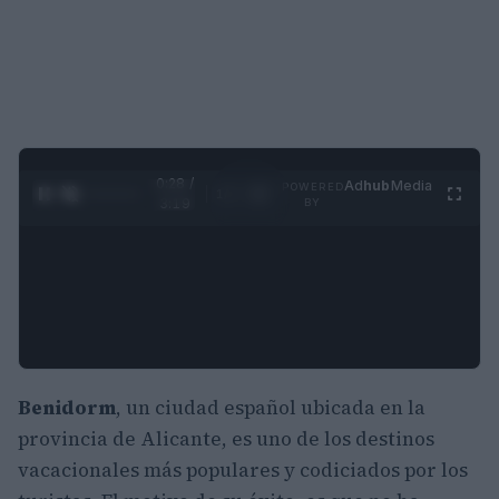
0:29 /
Ad
hub
Media
POWERED
1
/
4
3:19
BY
Benidorm
, un ciudad español ubicada en la
provincia de Alicante, es uno de los destinos
vacacionales más populares y codiciados por los