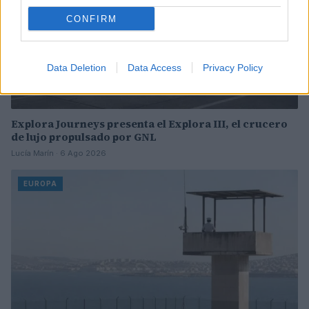
CONFIRM
Data Deletion
Data Access
Privacy Policy
Explora Journeys presenta el Explora III, el crucero
de lujo propulsado por GNL
Lucía Marín · 6 Ago 2026
EUROPA