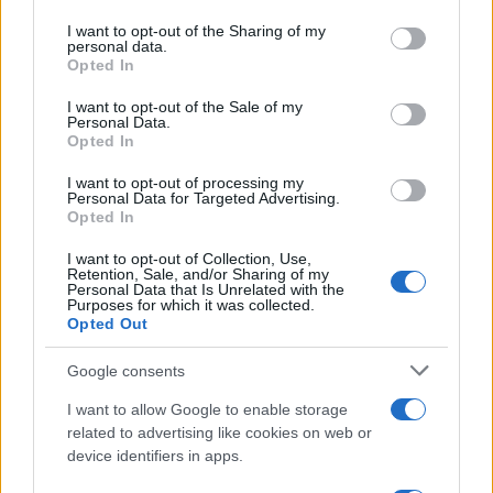
Por último, entre los parques temáticos que
services and may gather and store information including but
not limited to your visit or usage behaviour. You may click to
I want to opt-out of the Sharing of my
hacen de Benidorm decididamente interesante,
personal data.
grant or deny consent to Google and its third-party tags to
Opted In
destaca
Terra Mítica;
que permite dar un paso
use your data for below specified purposes in below Google
atrás en el tiempo y que atraerá mucho
consent section.
I want to opt-out of the Sale of my
Personal Data.
especialmente a los amantes del mundo
antiguo
.
Opted In
I want to opt-out of processing my
Personal Data for Targeted Advertising.
Opted In
AUTOR
Redacción Viajar365.com
I want to opt-out of Collection, Use,
Retention, Sale, and/or Sharing of my
Personal Data that Is Unrelated with the
Purposes for which it was collected.
Opted Out
Google consents
I want to allow Google to enable storage
related to advertising like cookies on web or
device identifiers in apps.