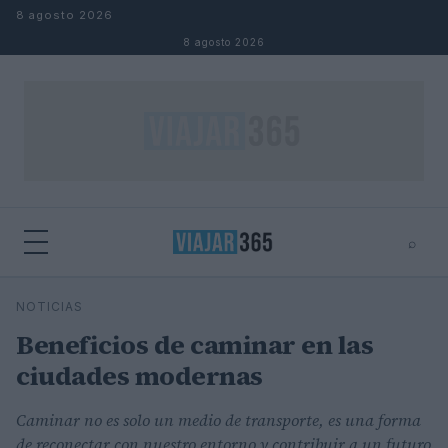
Saltar al contenido
8 agosto 2026
8 agosto 2026
⌕
⌕
×
NOTICIAS
Buscar
Beneficios de caminar en las
ciudades modernas
Caminar no es solo un medio de transporte, es una forma
de reconectar con nuestro entorno y contribuir a un futuro