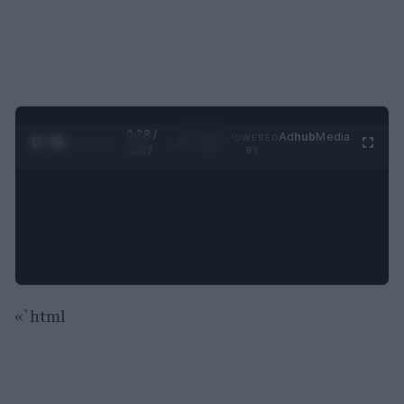
0:29 /
Ad
hub
Media
POWERED
1
/
4
4:27
BY
«`html