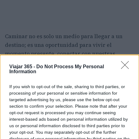
Caminar no es solo un medio para llegar a un
destino; es una oportunidad para vivir el
momento presente, conectar con nuestras
emociones y con los demás. Te invito a
Viajar 365 -
Do Not Process My Personal
redescubrir el placer de caminar, a explorar tu
Information
ciudad y a involucrarte activamente en tu
If you wish to opt-out of the sale, sharing to third parties, or
comunidad. Al final, caminar es un acto de
processing of your personal or sensitive information for
libertad y responsabilidad hacia nosotros
targeted advertising by us, please use the below opt-out
mismos y hacia el mundo que nos rodea. ¿Qué
section to confirm your selection. Please note that after your
opt-out request is processed you may continue seeing
historias te esperan a lo largo de tu camino?
interest-based ads based on personal information utilized by
us or personal information disclosed to third parties prior to
«`
your opt-out. You may separately opt-out of the further
disclosure of your personal information by third parties on the