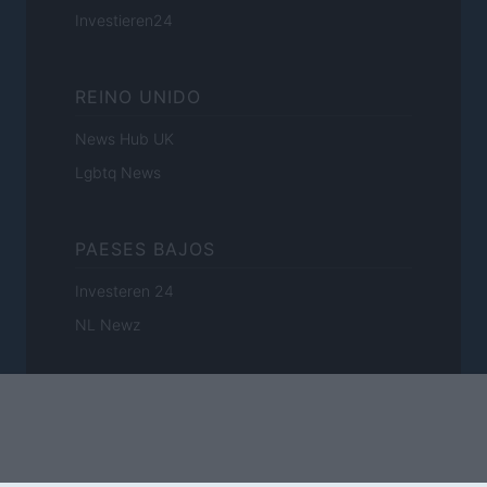
Investieren24
REINO UNIDO
News Hub UK
Lgbtq News
PAESES BAJOS
Investeren 24
NL Newz