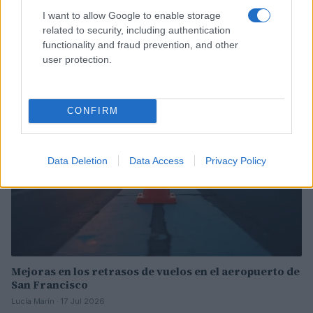
Incidente de fuego en la Terminal 2 del aeropuerto
I want to allow Google to enable storage
Murtala Muhammed en Lagos
related to security, including authentication
functionality and fraud prevention, and other
Lucía Marín · 4 Ago 2026
user protection.
NOTICIAS
CONFIRM
Data Deletion
Data Access
Privacy Policy
Mejoras en los retrasos de vuelos en el aeropuerto de
San Francisco
Lucía Marín · 17 Jul 2026