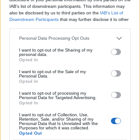
IAB’s list of downstream participants. This information may
also be disclosed by us to third parties on the
IAB’s List of
AUTOR
Downstream Participants
that may further disclose it to other
Staff
third parties.
Please note that this website/app uses one or more Google
Personal Data Processing Opt Outs
services and may gather and store information including but
not limited to your visit or usage behaviour. You may click to
I want to opt-out of the Sharing of my
personal data.
grant or deny consent to Google and its third-party tags to
Opted In
use your data for below specified purposes in below Google
consent section.
I want to opt-out of the Sale of my
Personal Data.
Opted In
I want to opt-out of processing my
Personal Data for Targeted Advertising.
Opted In
I want to opt-out of Collection, Use,
Retention, Sale, and/or Sharing of my
Personal Data that Is Unrelated with the
Purposes for which it was collected.
Opted Out