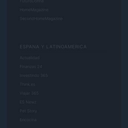
FuturoDonna
HomeMagazine
SecondHomeMagazine
ESPANA Y LATINOAMERICA
Actualidad
Finanzas 24
Investindo 365
Think.es
Viajar 365
ES Newz
Pet Story
Encocina