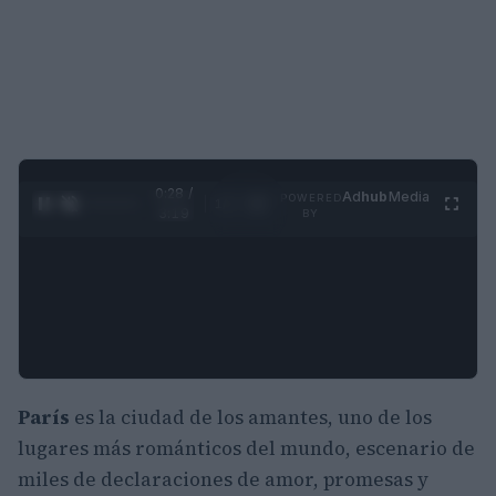
0:29 /
Ad
hub
Media
POWERED
1
/
4
3:19
BY
París
es la ciudad de los amantes, uno de los
lugares más románticos del mundo, escenario de
miles de declaraciones de amor, promesas y