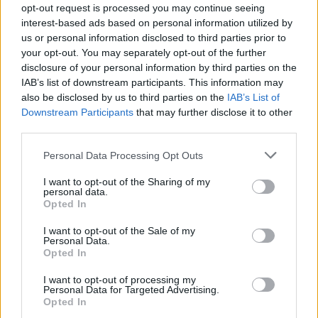
opt-out request is processed you may continue seeing
refugio de artistas y soñadores durante siglos.
interest-based ads based on personal information utilized by
us or personal information disclosed to third parties prior to
La buena comida y el vino que caracterizan los
your opt-out. You may separately opt-out of the further
bistrós de la ciudad, exposiciones de arte y
disclosure of your personal information by third parties on the
IAB’s list of downstream participants. This information may
cientos de eventos culturales lo convierten en el
also be disclosed by us to third parties on the
IAB’s List of
destino ideal para los «gourmands de vie»
Downstream Participants
that may further disclose it to other
third parties.
Please note that this website/app uses one or more Google
Personal Data Processing Opt Outs
AUTOR
services and may gather and store information including but
Redacción Viajar365.com
not limited to your visit or usage behaviour. You may click to
I want to opt-out of the Sharing of my
personal data.
grant or deny consent to Google and its third-party tags to
Opted In
use your data for below specified purposes in below Google
consent section.
I want to opt-out of the Sale of my
Personal Data.
Opted In
I want to opt-out of processing my
Personal Data for Targeted Advertising.
Opted In