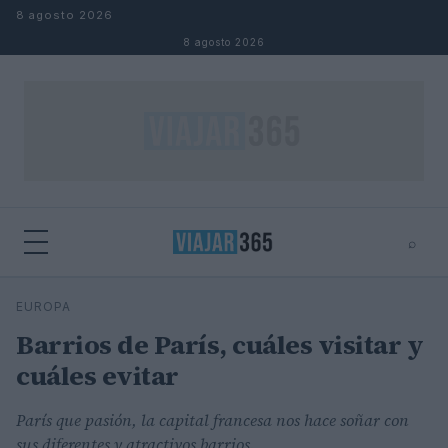
Saltar al contenido
8 agosto 2026
8 agosto 2026
⌕
⌕
×
EUROPA
Buscar
Barrios de París, cuáles visitar y
cuáles evitar
París que pasión, la capital francesa nos hace soñar con
sus diferentes y atractivos barrios.