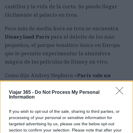
castillos y la vida de la corte. Se puede llegar
fácilmente al palacio en tren.
Poco más de media hora en tren se encuentra
Disneyland París
para el deleite de los más
pequeños, el parque temático único en Europa
que le permite experimentar la atmósfera
mágica de las películas de Disney en vivo.
Como dijo Audrey Hepburn «
París vale un
sueño
«, es un lugar mágico especial para visitar
al menos una vez en la vida durante un día o
Viajar 365 -
Do Not Process My Personal
Information
incluso durante todo un mes.
If you wish to opt-out of the sale, sharing to third parties, or
No hay otra ciudad tan rica en cultura y arte,
processing of your personal or sensitive information for
pero París es más, se destaca por el fermento
targeted advertising by us, please use the below opt-out
cultural que la sacude, por esta razón ha sido el
section to confirm your selection. Please note that after your