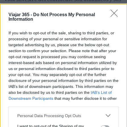
historias están en constante evolución. La
posibilidad de encontrarse con elefantes en la
Viajar 365 -
Do Not Process My Personal
Information
región de Kgalagadi, aunque rara, añade una
nueva dimensión a la narrativa del parque. Esto
If you wish to opt-out of the sale, sharing to third parties, or
invita a los operadores a replantear la forma en
processing of your personal or sensitive information for
targeted advertising by us, please use the below opt-out
que comercializan el destino, enfatizando no
section to confirm your selection. Please note that after your
solo sus fortalezas establecidas, sino también su
opt-out request is processed you may continue seeing
capacidad para sorprender y renovarse.
interest-based ads based on personal information utilized by
us or personal information disclosed to third parties prior to
your opt-out. You may separately opt-out of the further
Las autoridades del parque están instando a los
disclosure of your personal information by third parties on the
visitantes a estar atentos ante posibles
IAB’s list of downstream participants. This information may
avistamientos de elefantes. Se ha solicitado a
also be disclosed by us to third parties on the
IAB’s List of
Downstream Participants
that may further disclose it to other
quienes observen estos animales que compartan
third parties.
fotografías o detalles de la ubicación con los
Please note that this website/app uses one or more Google
funcionarios en el campamento más cercano o
Personal Data Processing Opt Outs
services and may gather and store information including but
que se pongan en contacto directamente con el
not limited to your visit or usage behaviour. You may click to
I want to opt-out of the Sharing of my