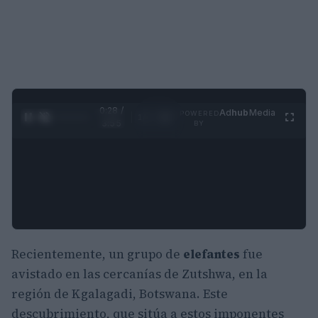
0:29 /
Ad
hub
Media
POWERED
1
/
4
3:55
BY
Recientemente, un grupo de
elefantes
fue
avistado en las cercanías de Zutshwa, en la
región de Kgalagadi, Botswana. Este
descubrimiento, que sitúa a estos imponentes