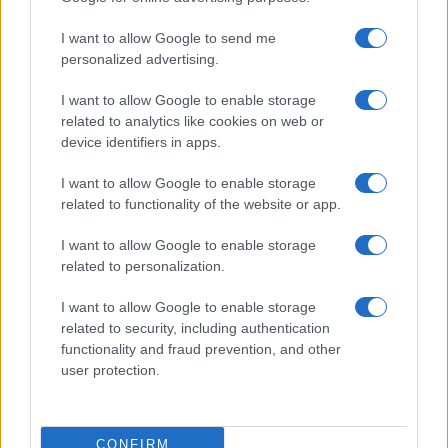
oportuno de la importancia de mantenerse
atento a los cambios ecológicos y estar listo para
I want to allow Google to send me
adaptar su oferta en respuesta a nuevos
personalized advertising.
desarrollos.
I want to allow Google to enable storage
related to analytics like cookies on web or
device identifiers in apps.
AUTOR
I want to allow Google to enable storage
Staff
related to functionality of the website or app.
I want to allow Google to enable storage
related to personalization.
I want to allow Google to enable storage
related to security, including authentication
functionality and fraud prevention, and other
user protection.
CONFIRM