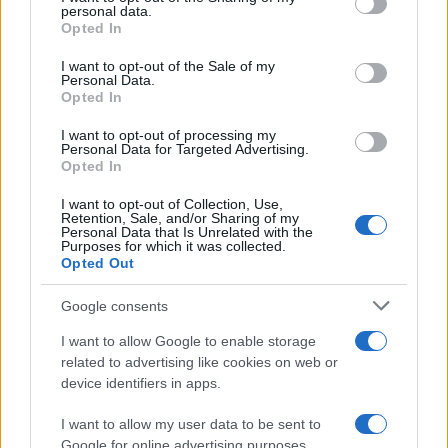
personal data.
gerente del parque. Este enfoque no solo ayuda a
grant or deny consent to Google and its third-party tags to
Opted In
use your data for below specified purposes in below Google
monitorizar los movimientos de los elefantes,
consent section.
I want to opt-out of the Sale of my
sino que también fomenta un sentido de
Personal Data.
responsabilidad compartida entre visitantes y
Opted In
personal.
I want to opt-out of processing my
Personal Data for Targeted Advertising.
Opted In
La presencia de elefantes tan cerca del
Kgalagadi Transfrontier Park podría tener
I want to opt-out of Collection, Use,
Retention, Sale, and/or Sharing of my
implicaciones de gran alcance. Este avistamiento
Personal Data that Is Unrelated with the
Purposes for which it was collected.
podría impulsar investigaciones adicionales
Opted Out
sobre los impulsores del movimiento de los
Google consents
elefantes en entornos áridos, informar
estrategias de conservación futuras e influir en
I want to allow Google to enable storage
related to advertising like cookies on web or
la planificación de infraestructuras dentro y
device identifiers in apps.
alrededor del parque. Para el sector turístico
africano, esta situación es un recordatorio
I want to allow my user data to be sent to
Google for online advertising purposes.