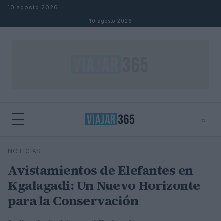
Saltar al contenido
10 agosto 2026
10 agosto 2026
⌕
⌕
×
NOTICIAS
Buscar
Avistamientos de Elefantes en
Kgalagadi: Un Nuevo Horizonte
para la Conservación