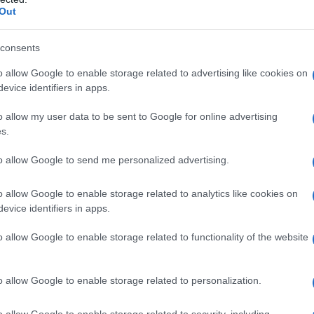
Out
alizaciones
consents
o allow Google to enable storage related to advertising like cookies on
evice identifiers in apps.
dral de San Pablo es la mayor iglesia de Gran
ios religiosos más importantes de la nación,
o allow my user data to be sent to Google for online advertising
s.
 los funerales de los jefes de Estado.
to allow Google to send me personalized advertising.
o allow Google to enable storage related to analytics like cookies on
evice identifiers in apps.
o allow Google to enable storage related to functionality of the website
o allow Google to enable storage related to personalization.
o allow Google to enable storage related to security, including