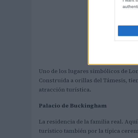
authenti
Uno de los lugares simbólicos de Lo
Construida a orillas del Támesis, tien
atracción turística.
Palacio de Buckingham
La residencia de la familia real. Aquí
turístico también por la típica cere