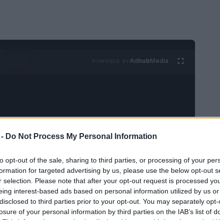
Ad
hub
Media
POWERED BY
 -
Do Not Process My Personal Information
lícula, «London Has Fallen», estamos en la
to opt-out of the sale, sharing to third parties, or processing of your per
ítulo de la saga «Ataque al poder», dirigida
formation for targeted advertising by us, please use the below opt-out s
r selection. Please note that after your opt-out request is processed y
 secuela, ya no son los Estados Unidos los que
eing interest-based ads based on personal information utilized by us or
 Londres, atacada por criminales y
disclosed to third parties prior to your opt-out. You may separately opt-
 de lugares simbólicos de la metrópoli
losure of your personal information by third parties on the IAB’s list of