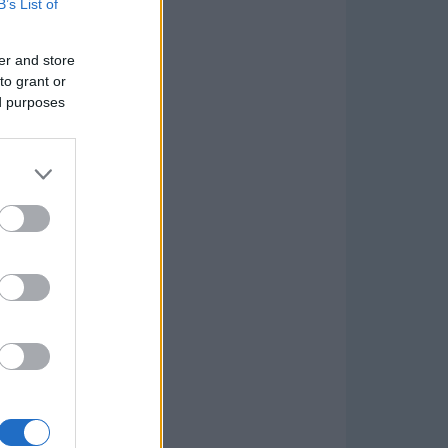
B’s List of
er and store
to grant or
ed purposes