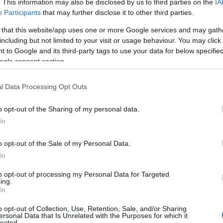
. This information may also be disclosed by us to third parties on the
IA
lizados por la producción de esta película,
Participants
that may further disclose it to other third parties.
o de los viajes a través del Canal.
 that this website/app uses one or more Google services and may gath
including but not limited to your visit or usage behaviour. You may click 
 to Google and its third-party tags to use your data for below specifi
ogle consent section.
l Data Processing Opt Outs
o opt-out of the Sharing of my personal data.
In
o opt-out of the Sale of my Personal Data.
In
to opt-out of processing my Personal Data for Targeted
ing.
In
o opt-out of Collection, Use, Retention, Sale, and/or Sharing
ersonal Data that Is Unrelated with the Purposes for which it
lected.