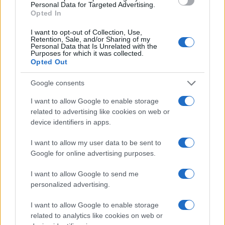
Personal Data for Targeted Advertising.
Además, hay algunos lugares en
Sudáfrica
Opted In
donde el riesgo es literalmente 0, ya que los
I want to opt-out of Collection, Use,
mosquitos portadores del parásito de la malaria
Retention, Sale, and/or Sharing of my
Personal Data that Is Unrelated with the
han sido completamente erradicados, pero si
Purposes for which it was collected.
Opted Out
está realmente preocupado por la malaria, el
momento menos riesgoso para visitar es entre
Google consents
los meses de mayo a noviembre. ya que esta es la
I want to allow Google to enable storage
estación seca. En cualquier caso, vale la pena
related to advertising like cookies on web or
tomar medicamentos contra la malaria antes de
device identifiers in apps.
ir y definitivamente se recomienda para que
I want to allow my user data to be sent to
tenga un tiempo libre de estrés lleno de
Google for online advertising purposes.
diversión en un safari.
I want to allow Google to send me
personalized advertising.
6.) Terminas con mucho tiempo libre
durante el día (aproximadamente 7
I want to allow Google to enable storage
horas, más o menos).
related to analytics like cookies on web or