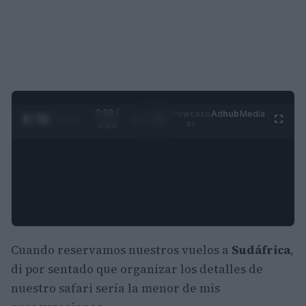
0:29 /
Ad
hub
Media
POWERED
1
/
4
3:55
BY
Cuando reservamos nuestros vuelos a
Sudáfrica
,
di por sentado que organizar los detalles de
nuestro safari sería la menor de mis