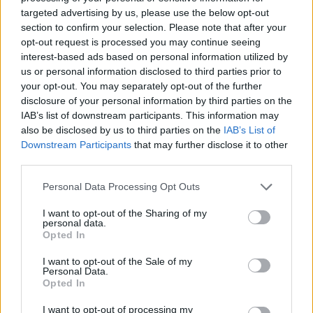
dos para mantenerse a la temperatura
targeted advertising by us, please use the below opt-out
adecuada).
section to confirm your selection. Please note that after your
opt-out request is processed you may continue seeing
5.) La malaria no es una preocupación tan
interest-based ads based on personal information utilized by
grande como se piensa aquí.
us or personal information disclosed to third parties prior to
your opt-out. You may separately opt-out of the further
La mayoría de la gente simplemente piensa que
disclosure of your personal information by third parties on the
África
, es igual a riesgo de malaria, pero el
IAB’s list of downstream participants. This information may
also be disclosed by us to third parties on the
IAB’s List of
riesgo puede ser bastante bajo en muchos
Downstream Participants
that may further disclose it to other
lugares a los que vas de safari en Sudáfrica. Para
third parties.
empezar, la mayoría de los refugios toman
Please note that this website/app uses one or more Google
Personal Data Processing Opt Outs
muchas precauciones para ayudar a evitarlo (es
services and may gather and store information including but
malo para los negocios si la gente se va a casa
not limited to your visit or usage behaviour. You may click to
I want to opt-out of the Sharing of my
personal data.
grant or deny consent to Google and its third-party tags to
enferma) y existe el hecho de que los mosquitos
Opted In
use your data for below specified purposes in below Google
tienden a estar activos durante la noche, no
consent section.
I want to opt-out of the Sale of my
Personal Data.
durante el día, por lo que es probable que no te
Opted In
muerdan.
I want to opt-out of processing my