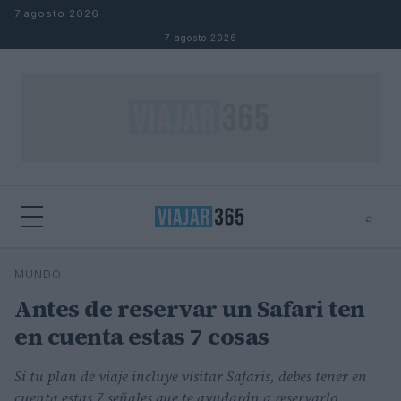
Saltar al contenido
7 agosto 2026
7 agosto 2026
⌕
⌕
×
MUNDO
Buscar
Antes de reservar un Safari ten
en cuenta estas 7 cosas
Si tu plan de viaje incluye visitar Safaris, debes tener en
cuenta estas 7 señales que te ayudarán a reservarlo