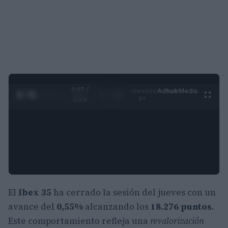
0:28 /
Ad
hub
Media
POWERED
1
/
4
3:19
BY
El
Ibex 35
ha cerrado la sesión del jueves con un
avance del
0,55%
alcanzando los
18.276 puntos
.
Este comportamiento refleja una
revalorización