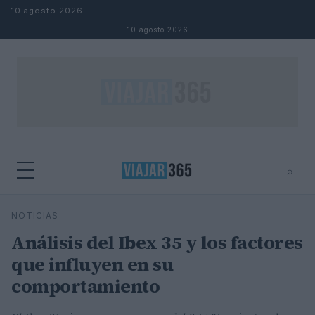
Saltar al contenido
10 agosto 2026
10 agosto 2026
⌕
⌕
×
NOTICIAS
Buscar
Análisis del Ibex 35 y los factores
que influyen en su
comportamiento