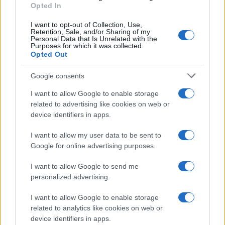
NOTICIAS
Opted In
I want to opt-out of Collection, Use,
Retention, Sale, and/or Sharing of my
Personal Data that Is Unrelated with the
Purposes for which it was collected.
Opted Out
Google consents
I want to allow Google to enable storage
related to advertising like cookies on web or
device identifiers in apps.
I want to allow my user data to be sent to
Incidente de fuego en la Terminal 2 del aeropuerto
Google for online advertising purposes.
Murtala Muhammed en Lagos
Lucía Marín · 4 Ago 2026
I want to allow Google to send me
personalized advertising.
NOTICIAS
I want to allow Google to enable storage
related to analytics like cookies on web or
device identifiers in apps.