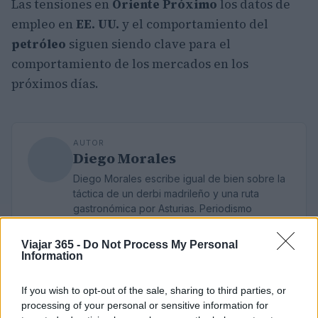
Las tensiones en
Oriente Próximo
los datos de
empleo en
EE. UU.
y el comportamiento del
petróleo
siguen siendo clave para el
comportamiento de los mercados en los
próximos días.
AUTOR
Diego Morales
Diego Morales escribe igual de bien sobre la
táctica de un derbi madrileño y una ruta
gastronómica por Asturias. Periodismo
deportivo con contexto y crónica de viaje
con itinerario real.
Viajar 365 -
Do Not Process My Personal
Information
If you wish to opt-out of the sale, sharing to third parties, or
processing of your personal or sensitive information for