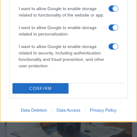
I want to allow Google to enable storage
related to functionality of the website or app.
I want to allow Google to enable storage
related to personalization.
I want to allow Google to enable storage
related to security, including authentication
functionality and fraud prevention, and other
Mejoras en los retrasos de vuelos en el aeropuerto de
user protection.
San Francisco
Lucía Marín · 17 Jul 2026
CONFIRM
NOTICIAS
Data Deletion
Data Access
Privacy Policy