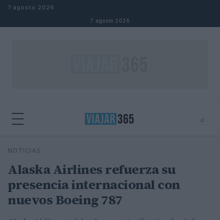
Saltar al contenido
7 agosto 2026
7 agosto 2026
⌕
⌕
×
NOTICIAS
Buscar
Alaska Airlines refuerza su
presencia internacional con
nuevos Boeing 787