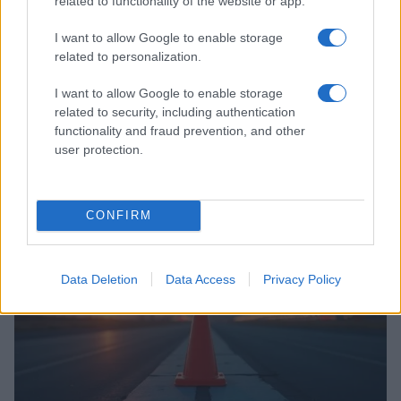
related to functionality of the website or app.
I want to allow Google to enable storage
related to personalization.
I want to allow Google to enable storage
related to security, including authentication
functionality and fraud prevention, and other
Incidente de fuego en la Terminal 2 del aeropuerto
user protection.
Murtala Muhammed en Lagos
Lucía Marín · 4 Ago 2026
CONFIRM
NOTICIAS
Data Deletion
Data Access
Privacy Policy