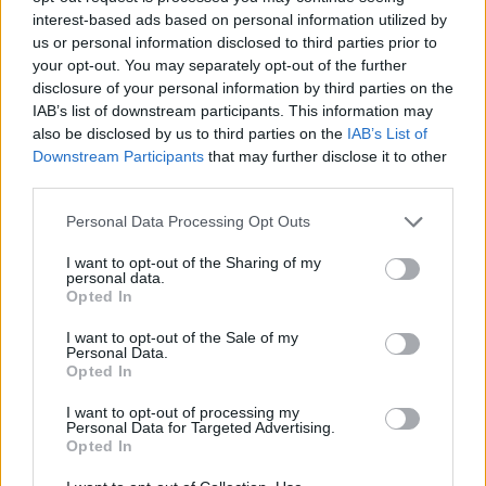
aéreo global. ¿Estás listo para ver cómo se
interest-based ads based on personal information utilized by
desarrolla esta emocionante historia en los
us or personal information disclosed to third parties prior to
cielos?
your opt-out. You may separately opt-out of the further
disclosure of your personal information by third parties on the
IAB’s list of downstream participants. This information may
«`
also be disclosed by us to third parties on the
IAB’s List of
Downstream Participants
that may further disclose it to other
third parties.
AUTOR
Please note that this website/app uses one or more Google
Personal Data Processing Opt Outs
Staff
services and may gather and store information including but
not limited to your visit or usage behaviour. You may click to
I want to opt-out of the Sharing of my
personal data.
grant or deny consent to Google and its third-party tags to
Opted In
use your data for below specified purposes in below Google
consent section.
I want to opt-out of the Sale of my
Personal Data.
Opted In
I want to opt-out of processing my
Personal Data for Targeted Advertising.
Opted In