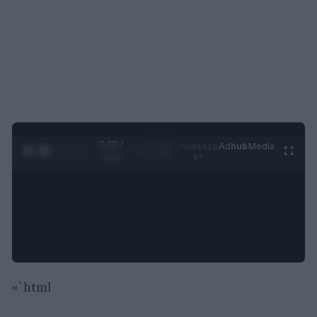
0:29 /
Ad
hub
Media
POWERED
1
/
4
3:19
BY
«`html