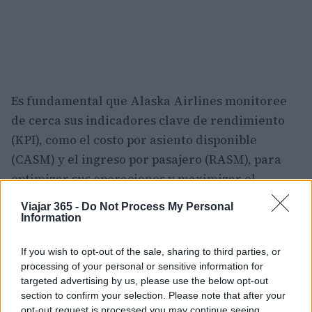
Es fundamental que Alaska Airlines monitoree
de cerca sus indicadores clave de rendimiento
(KPI), como el costo por asiento disponible
(CASM) y el ingreso por pasajero (RASM), para
optimizar sus operaciones y maximizar el
retorno de la inversión en esta nueva fase de
Viajar 365 -
Do Not Process My Personal
crecimiento. Las estrategias de marketing
Information
digital y la atención al cliente serán vitales para
If you wish to opt-out of the sale, sharing to third parties, or
captar la atención del viajero internacional,
processing of your personal or sensitive information for
asegurando que Alaska no solo se expanda, sino
targeted advertising by us, please use the below opt-out
que también prospere en el competitivo paisaje
section to confirm your selection. Please note that after your
opt-out request is processed you may continue seeing