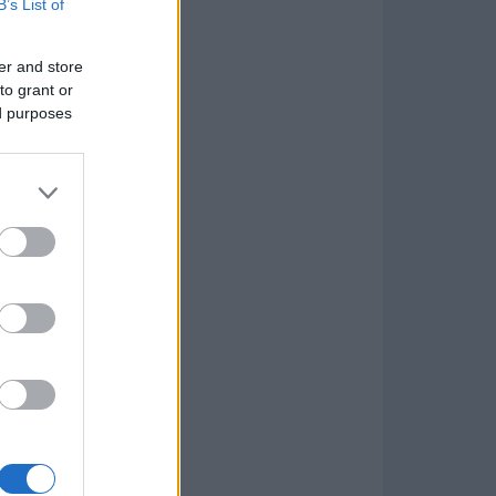
B’s List of
er and store
to grant or
ed purposes