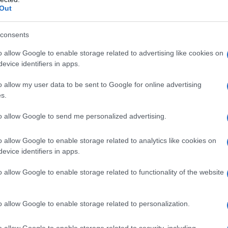
idad, sino el resultado de una planificación
Out
do las rutas internacionales y ha
o hacia el futuro, el objetivo está claro:
consents
ajeros
para finales de año. ¿Te imaginas lo
o allow Google to enable storage related to advertising like cookies on
evice identifiers in apps.
o allow my user data to be sent to Google for online advertising
tráfico aéreo
s.
to allow Google to send me personalized advertising.
5 hablan por sí solos: Crotone ha recibido
un incremento del
34%
; Lamezia Terme ha
o allow Google to enable storage related to analytics like cookies on
o del
15,1%
; y Reggio Calabria ha
evice identifiers in apps.
un asombroso aumento del
113,9%
! No se trata
o allow Google to enable storage related to functionality of the website
claro reflejo de que Calabria está
no turístico atractivo. La cifra total de
o allow Google to enable storage related to personalization.
gible de la recuperación y la confianza en
o allow Google to enable storage related to security, including