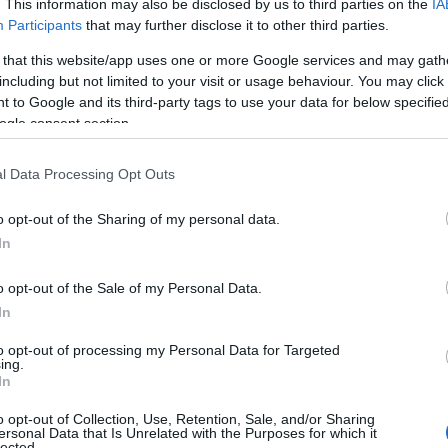
. This information may also be disclosed by us to third parties on the
IA
Participants
that may further disclose it to other third parties.
 that this website/app uses one or more Google services and may gath
including but not limited to your visit or usage behaviour. You may click 
 to Google and its third-party tags to use your data for below specifi
ogle consent section.
l Data Processing Opt Outs
o opt-out of the Sharing of my personal data.
In
o opt-out of the Sale of my Personal Data.
In
ño, los aeropuertos de Calabria han
to opt-out of processing my Personal Data for Targeted
s de dos millones de pasajeros han pasado
ing.
In
ce en un sorprendente aumento del
29,3%
en
l año anterior. Pero, ¿qué hay detrás de este
o opt-out of Collection, Use, Retention, Sale, and/or Sharing
ersonal Data that Is Unrelated with the Purposes for which it
lected.