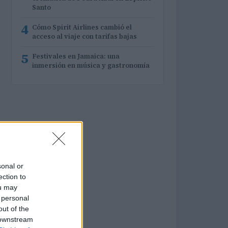
Santo
4
Cómo Spirit Airlines cambió el
acceso al viaje con tarifas bajas
5
Festivales en Jamaica: una
inmersión en música y gastronomía
sonal or
ection to
ou may
 personal
out of the
 downstream