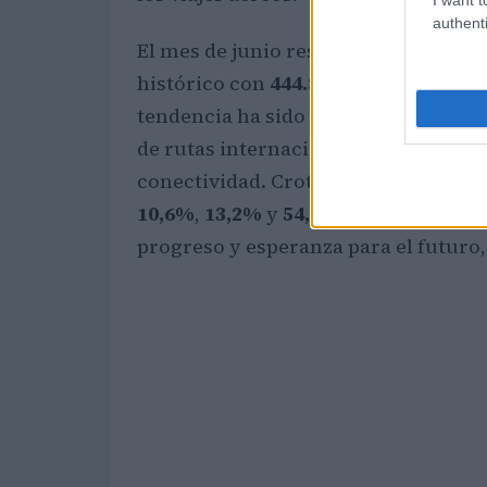
authenti
El mes de junio resultó especialmen
histórico con
444.813
pasajeros, el m
tendencia ha sido impulsada por la 
de rutas internacionales, que han ab
conectividad. Crotone, Lamezia y R
10,6%
,
13,2%
y
54,7%
, respectivamen
progreso y esperanza para el futuro,