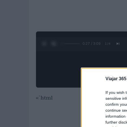
0:28 / 3:09
1
/
4
Viajar 365
If you wish 
«`html
sensitive in
confirm you
continue se
information 
further disc