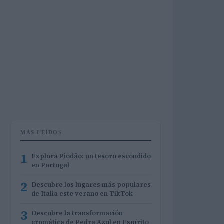
MÁS LEÍDOS
1
Explora Piodão: un tesoro escondido
en Portugal
2
Descubre los lugares más populares
de Italia este verano en TikTok
3
Descubre la transformación
cromática de Pedra Azul en Espírito