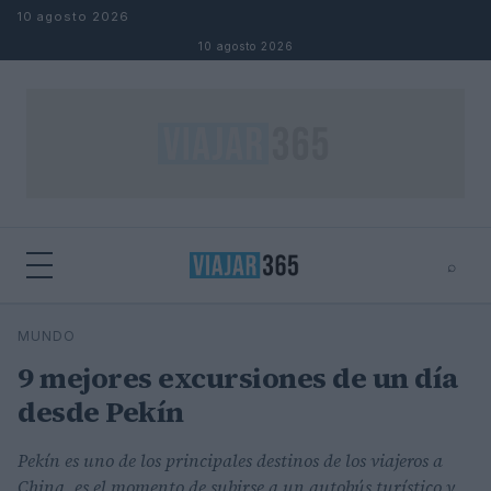
Saltar al contenido
10 agosto 2026
10 agosto 2026
⌕
⌕
×
MUNDO
Buscar
9 mejores excursiones de un día
desde Pekín
Pekín es uno de los principales destinos de los viajeros a
China, es el momento de subirse a un autobús turístico y