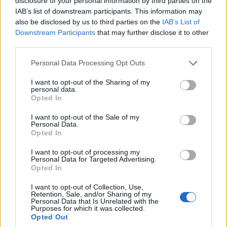
disclosure of your personal information by third parties on the
West antes de subirse a un autobús en dirección
IAB’s list of downstream participants. This information may
a
Luanping
. El viaje en autobús debería durar
also be disclosed by us to third parties on the
IAB’s List of
una hora y media, y se bajará en la zona escénica
Downstream Participants
that may further disclose it to other
third parties.
de
Jinshanling
.
Please note that this website/app uses one or more Google
Personal Data Processing Opt Outs
Una forma encantadora de visitar
Jinshanling
es
services and may gather and store information including but
hacer una excursión guiada por la
Gran Muralla
.
not limited to your visit or usage behaviour. You may click to
I want to opt-out of the Sharing of my
personal data.
grant or deny consent to Google and its third-party tags to
El paisaje que se muestra es absolutamente
Opted In
use your data for below specified purposes in below Google
impresionante, mientras camina por la muralla,
consent section.
I want to opt-out of the Sale of my
su guía le contará toda su impresionante
Personal Data.
Opted In
historia, señalando los lugares de interés a
I want to opt-out of processing my
medida que avanza. Se trata de uno de los
Personal Data for Targeted Advertising.
tramos más famosos de la
Gran Muralla
para
Opted In
recorrer a pie y, después de todo el trabajo, se le
I want to opt-out of Collection, Use,
Retention, Sale, and/or Sharing of my
recompensa con un satisfactorio y delicioso
Personal Data that Is Unrelated with the
Purposes for which it was collected.
almuerzo en un restaurante local antes de
Opted Out
regresar a
Pekín
.