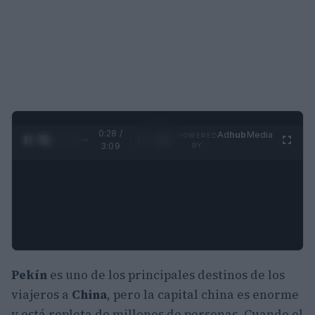
0:29 /
Ad
hub
Media
POWERED
1
/
4
3:09
BY
Pekín
es uno de los principales destinos de los
viajeros a
China
, pero la capital china es enorme
y está repleta de millones de personas. Cuando el