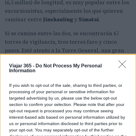
(6,5 millas) de longitud, es muy popular entre los
excursionistas, especialmente los que quieren
caminar entre
Jinshanling
y
Simatai
.
Si se camina entre las dos, se encontrarán 67
torres de vigilancia, tres torres faro y cinco
pasos. Esté atento a la Torre General, una gran
estructura que tenía dormitorios en el piso
Viajar 365 -
Do Not Process My Personal
superior e instalaciones de almacenamiento en
Information
el piso inferior.
If you wish to opt-out of the sale, sharing to third parties, or
Cómo llegar a Jinshanling
processing of your personal or sensitive information for
targeted advertising by us, please use the below opt-out
En transporte público,
Jinshanling
está a unas
section to confirm your selection. Please note that after your
opt-out request is processed you may continue seeing
dos horas de distancia, para llegar, primero hay
interest-based ads based on personal information utilized by
que tomar un autobús o subirse al metro y
us or personal information disclosed to third parties prior to
dirigirse a la estación de metro de
Wangjing
your opt-out. You may separately opt-out of the further