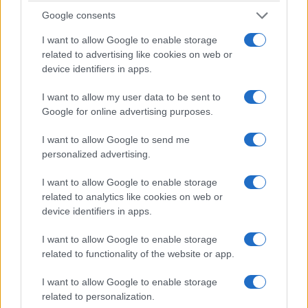
Google consents
5. Templo de Tanzhe
I want to allow Google to enable storage
related to advertising like cookies on web or
Excursiones
Pekín
.
device identifiers in apps.
Situado en las colinas occidentales, el templo de
I want to allow my user data to be sent to
Tanzhe
es el más antiguo cerca de
Pekín
, ya que
Google for online advertising purposes.
data de hace unos 1.700 años. En siglos pasados,
I want to allow Google to send me
el templo budista era un destino para los
personalized advertising.
peregrinos, incluidos los miembros de la familia
I want to allow Google to enable storage
imperial, varias salas majestuosas están
related to analytics like cookies on web or
dedicadas a deidades budistas, con un toque de
device identifiers in apps.
fantasía en el
Pabellón de las Copas Flotantes
.
I want to allow Google to enable storage
related to functionality of the website or app.
Los poetas hacían flotar copas llenas de vino en
una sinuosa y estrecha corriente de agua;
I want to allow Google to enable storage
cuando la copa se detenía, el poeta más cercano
related to personalization.