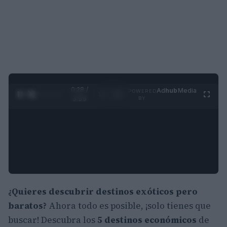
0:28 /
Ad
hub
Media
POWERED
1
/
4
3:55
BY
¿Quieres descubrir
destinos exóticos pero
baratos
?
Ahora todo es posible, ¡solo tienes que
buscar! Descubra los
5 destinos económicos
de