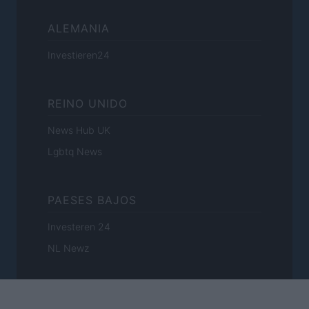
ALEMANIA
Investieren24
REINO UNIDO
News Hub UK
Lgbtq News
PAESES BAJOS
Investeren 24
NL Newz