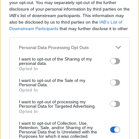
sus fondos marinos y por el buceo que
your opt-out. You may separately opt-out of the further
recordarás para siempre.
disclosure of your personal information by third parties on the
IAB’s list of downstream participants. This information may
also be disclosed by us to third parties on the
IAB’s List of
Downstream Participants
that may further disclose it to other
AUTOR
third parties.
Redacción Viajar365.com
Please note that this website/app uses one or more Google
Personal Data Processing Opt Outs
services and may gather and store information including but
not limited to your visit or usage behaviour. You may click to
I want to opt-out of the Sharing of my
personal data.
grant or deny consent to Google and its third-party tags to
Opted In
use your data for below specified purposes in below Google
consent section.
I want to opt-out of the Sale of my
Personal Data.
Opted In
I want to opt-out of processing my
Personal Data for Targeted Advertising.
Opted In
I want to opt-out of Collection, Use,
Retention, Sale, and/or Sharing of my
Personal Data that Is Unrelated with the
Purposes for which it was collected.