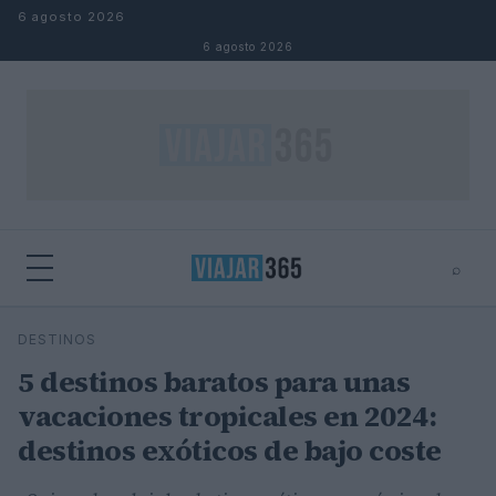
Saltar al contenido
6 agosto 2026
6 agosto 2026
⌕
⌕
×
DESTINOS
Buscar
5 destinos baratos para unas
vacaciones tropicales en 2024:
destinos exóticos de bajo coste