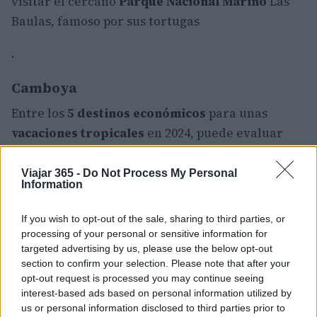
visitar el cercano
Parque Nacional Marino
Las
Baulas, famoso por sus tortugas
.
Camboya
Entre los
5 destinos económicos
para unas
vacaciones tropicales
en 2024, puede evaluar
Camboya. Entre los destinos exóticos más
conocidos de Camboya se encuentra sin duda la
Viajar 365 -
Do Not Process My Personal
Information
isla de
Koh Rong
: aquí puedes admirar un
paisaje verdaderamente único y mágico
If you wish to opt-out of the sale, sharing to third parties, or
processing of your personal or sensitive information for
.
targeted advertising by us, please use the below opt-out
section to confirm your selection. Please note that after your
Uno de los principales atractivos de este lugar es
opt-out request is processed you may continue seeing
interest-based ads based on personal information utilized by
el islote de
Koh Rong Samloem
, muy famoso por
us or personal information disclosed to third parties prior to